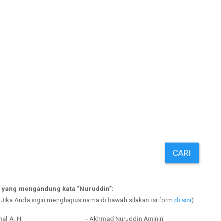
CARI
p yang mengandung kata "Nuruddin":
. Jika Anda ingin menghapus nama di bawah silakan isi form
di sini
)
al A. H.
- Akhmad Nuruddin Aminin