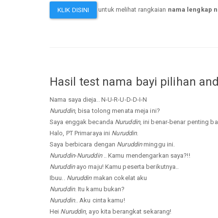
untuk melihat rangkaian
nama lengkap n
KLIK DISINI
Hasil test nama bayi pilihan an
Nama saya dieja.. N-U-R-U-D-D-I-N
Nuruddin
, bisa tolong menata meja ini?
Saya enggak becanda
Nuruddin
, ini benar-benar penting ba
Halo, PT Primaraya ini
Nuruddin
.
Saya berbicara dengan
Nuruddin
minggu ini.
Nuruddin
-
Nuruddin
.. Kamu mendengarkan saya?!!
Nuruddin
ayo maju! Kamu peserta berikutnya..
Ibuu..
Nuruddin
makan cokelat aku
Nuruddin
. Itu kamu bukan?
Nuruddin
.. Aku cinta kamu!
Hei
Nuruddin
, ayo kita berangkat sekarang!