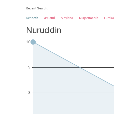
Recent Search:
Kenneth
Avilatul
Maylena
Nurpermasih
Eurek
Nurhilman
Pathin
Muhalis
Abdullah
Nuruddin