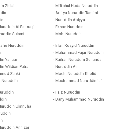
in Zhilal
- Miftahul Huda Nuruddin
ddin
- Aditya Nuruddin Tamimi
in
- Nuruddin Abiyyu
ruddin Al Faaruqi
- Eksan Nuruddin
ruddin Sulami
- Moh. Nuruddin
afie Nuruddin
- Irfan Rosyid Nuruddin
n
- Muhammad Fajar Nuruddin
din Yanuar
- Raihan Nuruddin Sunandar
din Wildian Putra
- Nuruddin Ali
hmud Zanki
- Moch. Nuruddin Kholid
a Nuruddin
- Muchammad Nuruddin `a`
Nuruddin
- Faiz Nuruddin
ddin
- Dany Muhammad Nuruddin
uruddin Ulinnuha
uruddin
in
uruddin Annizar