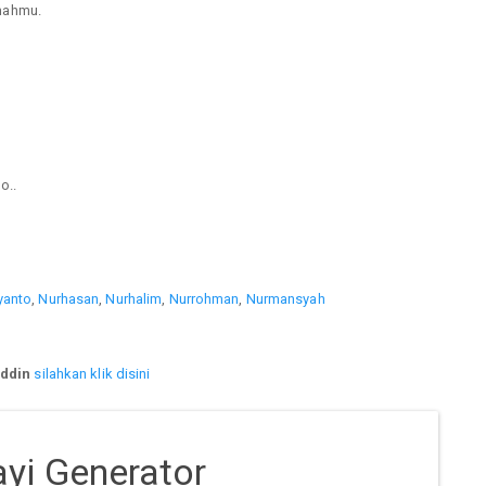
mahmu.
o..
yanto
,
Nurhasan
,
Nurhalim
,
Nurrohman
,
Nurmansyah
ddin
silahkan klik disini
yi Generator