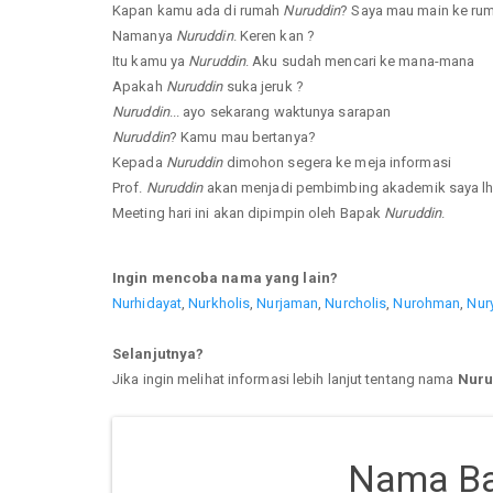
Kapan kamu ada di rumah
Nuruddin
? Saya mau main ke ru
Namanya
Nuruddin
. Keren kan ?
Itu kamu ya
Nuruddin
. Aku sudah mencari ke mana-mana
Apakah
Nuruddin
suka jeruk ?
Nuruddin
... ayo sekarang waktunya sarapan
Nuruddin
? Kamu mau bertanya?
Kepada
Nuruddin
dimohon segera ke meja informasi
Prof.
Nuruddin
akan menjadi pembimbing akademik saya lh
Meeting hari ini akan dipimpin oleh Bapak
Nuruddin
.
Ingin mencoba nama yang lain?
Nurhidayat
,
Nurkholis
,
Nurjaman
,
Nurcholis
,
Nurohman
,
Nur
Selanjutnya?
Jika ingin melihat informasi lebih lanjut tentang nama
Nuru
Nama Ba