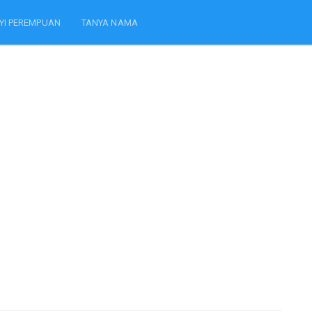
YI PEREMPUAN
TANYA NAMA