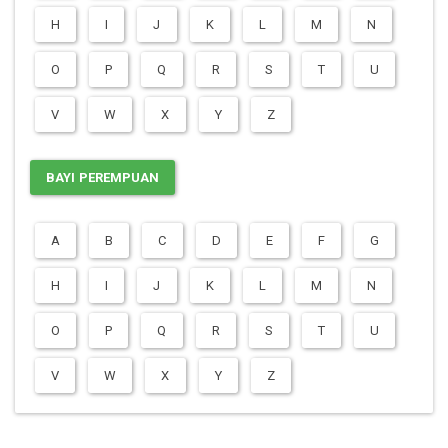
H
I
J
K
L
M
N
O
P
Q
R
S
T
U
V
W
X
Y
Z
BAYI PEREMPUAN
A
B
C
D
E
F
G
H
I
J
K
L
M
N
O
P
Q
R
S
T
U
V
W
X
Y
Z