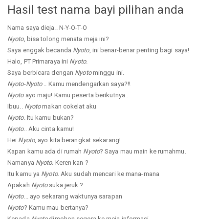
Hasil test nama bayi pilihan anda
Nama saya dieja.. N-Y-O-T-O
Nyoto
, bisa tolong menata meja ini?
Saya enggak becanda
Nyoto
, ini benar-benar penting bagi saya!
Halo, PT Primaraya ini
Nyoto
.
Saya berbicara dengan
Nyoto
minggu ini.
Nyoto
-
Nyoto
.. Kamu mendengarkan saya?!!
Nyoto
ayo maju! Kamu peserta berikutnya..
Ibuu..
Nyoto
makan cokelat aku
Nyoto
. Itu kamu bukan?
Nyoto
.. Aku cinta kamu!
Hei
Nyoto
, ayo kita berangkat sekarang!
Kapan kamu ada di rumah
Nyoto
? Saya mau main ke rumahmu.
Namanya
Nyoto
. Keren kan ?
Itu kamu ya
Nyoto
. Aku sudah mencari ke mana-mana
Apakah
Nyoto
suka jeruk ?
Nyoto
... ayo sekarang waktunya sarapan
Nyoto
? Kamu mau bertanya?
Kepada
Nyoto
dimohon segera ke meja informasi