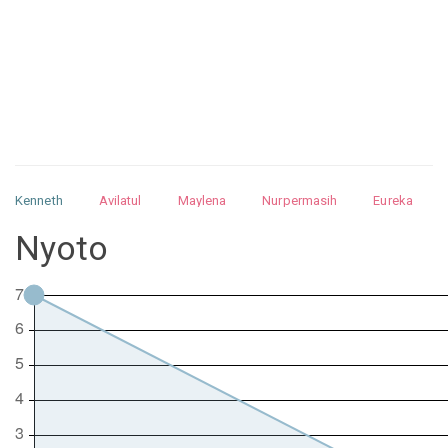
Kenneth
Avilatul
Maylena
Nurpermasih
Eureka
Julita
Matthew
Isabella
Arquelao
Kayla
Kayla
Nyoto
Nurhilman
Pathin
Muhalis
Abdullah