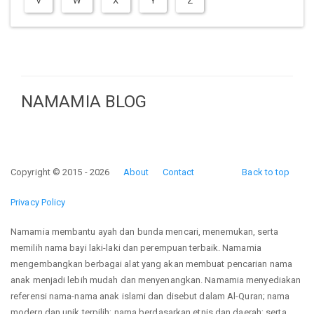
V
W
X
Y
Z
NAMAMIA BLOG
Copyright © 2015 - 2026
About
Contact
Back to top
Privacy Policy
Namamia membantu ayah dan bunda mencari, menemukan, serta
memilih nama bayi laki-laki dan perempuan terbaik. Namamia
mengembangkan berbagai alat yang akan membuat pencarian nama
anak menjadi lebih mudah dan menyenangkan. Namamia menyediakan
referensi nama-nama anak islami dan disebut dalam Al-Quran; nama
modern dan unik terpilih; nama berdasarkan etnis dan daerah; serta