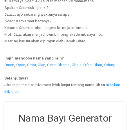
Itu kamu ya
Oban
. Aku sudah mencari ke mana-mana
Apakah
Oban
suka jeruk ?
Oban
... ayo sekarang waktunya sarapan
Oban
? Kamu mau bertanya?
Kepada
Oban
dimohon segera ke meja informasi
Prof.
Oban
akan menjadi pembimbing akademik saya lho..
Meeting hari ini akan dipimpin oleh Bapak
Oban
.
Ingin mencoba nama yang lain?
Oman
,
Opan
,
Omar
,
Olan
,
Ovan
,
Obama
,
Obaja
,
Ofan
,
Okan
,
Odang
Selanjutnya?
Jika ingin melihat informasi lebih lanjut tentang nama
Oban
silahkan
klik disini
Nama Bayi Generator