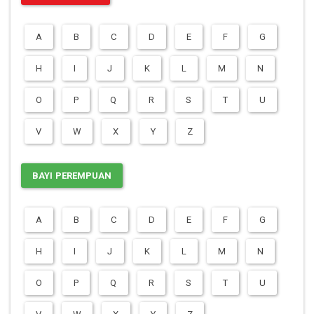
A
B
C
D
E
F
G
H
I
J
K
L
M
N
O
P
Q
R
S
T
U
V
W
X
Y
Z
BAYI PEREMPUAN
A
B
C
D
E
F
G
H
I
J
K
L
M
N
O
P
Q
R
S
T
U