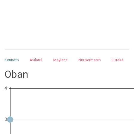
Kenneth
Avilatul
Maylena
Nurpermasih
Eureka
Julita
Matthew
Isabella
Arquelao
Kayla
Kayla
Oban
Nurhilman
Pathin
Muhalis
Abdullah