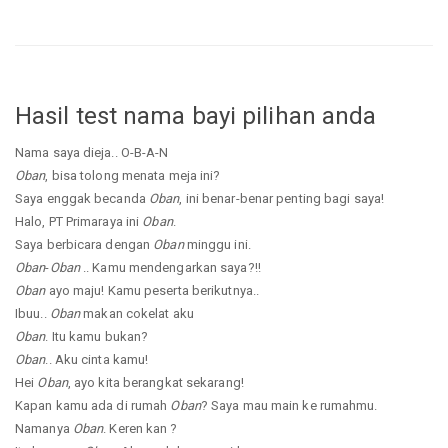
Hasil test nama bayi pilihan anda
Nama saya dieja.. O-B-A-N
Oban
, bisa tolong menata meja ini?
Saya enggak becanda
Oban
, ini benar-benar penting bagi saya!
Halo, PT Primaraya ini
Oban
.
Saya berbicara dengan
Oban
minggu ini.
Oban
-
Oban
.. Kamu mendengarkan saya?!!
Oban
ayo maju! Kamu peserta berikutnya..
Ibuu..
Oban
makan cokelat aku
Oban
. Itu kamu bukan?
Oban
.. Aku cinta kamu!
Hei
Oban
, ayo kita berangkat sekarang!
Kapan kamu ada di rumah
Oban
? Saya mau main ke rumahmu.
Namanya
Oban
. Keren kan ?