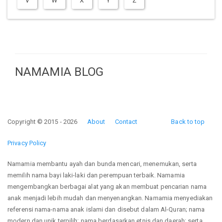
V
W
X
Y
Z
NAMAMIA BLOG
Copyright © 2015 - 2026
About
Contact
Back to top
Privacy Policy
Namamia membantu ayah dan bunda mencari, menemukan, serta
memilih nama bayi laki-laki dan perempuan terbaik. Namamia
mengembangkan berbagai alat yang akan membuat pencarian nama
anak menjadi lebih mudah dan menyenangkan. Namamia menyediakan
referensi nama-nama anak islami dan disebut dalam Al-Quran; nama
modern dan unik terpilih; nama berdasarkan etnis dan daerah; serta