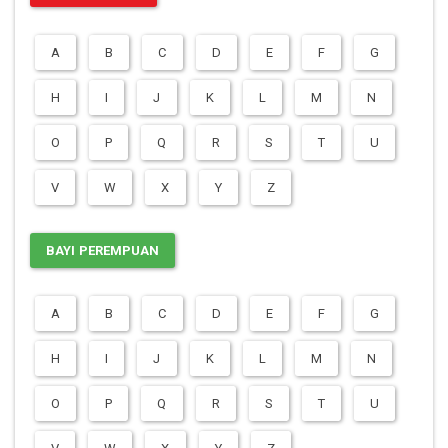
A
B
C
D
E
F
G
H
I
J
K
L
M
N
O
P
Q
R
S
T
U
V
W
X
Y
Z
BAYI PEREMPUAN
A
B
C
D
E
F
G
H
I
J
K
L
M
N
O
P
Q
R
S
T
U