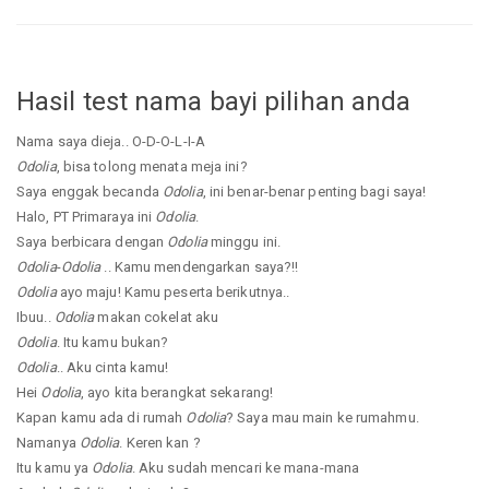
Hasil test nama bayi pilihan anda
Nama saya dieja.. O-D-O-L-I-A
Odolia
, bisa tolong menata meja ini?
Saya enggak becanda
Odolia
, ini benar-benar penting bagi saya!
Halo, PT Primaraya ini
Odolia
.
Saya berbicara dengan
Odolia
minggu ini.
Odolia
-
Odolia
.. Kamu mendengarkan saya?!!
Odolia
ayo maju! Kamu peserta berikutnya..
Ibuu..
Odolia
makan cokelat aku
Odolia
. Itu kamu bukan?
Odolia
.. Aku cinta kamu!
Hei
Odolia
, ayo kita berangkat sekarang!
Kapan kamu ada di rumah
Odolia
? Saya mau main ke rumahmu.
Namanya
Odolia
. Keren kan ?
Itu kamu ya
Odolia
. Aku sudah mencari ke mana-mana