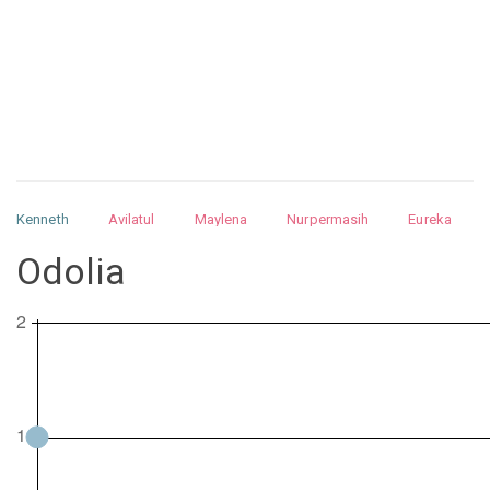
Kenneth
Avilatul
Maylena
Nurpermasih
Eureka
Julita
Matthew
Isabella
Arquelao
Kayla
Kayla
Odolia
Nurhilman
Pathin
Muhalis
Abdullah