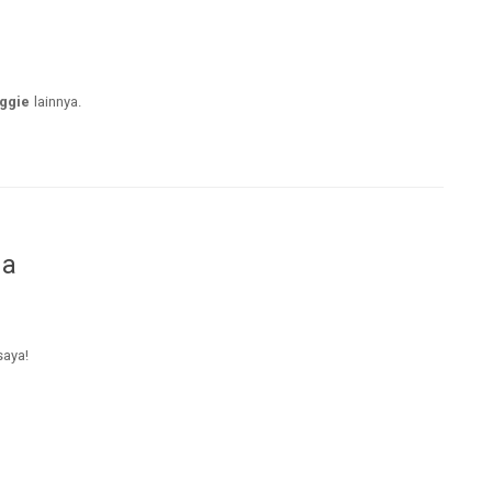
ggie
lainnya.
da
saya!