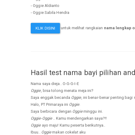
- Oggie Aldianto
- Oggie Sabila Hendra
untuk melihat rangkaian
nama lengkap o
KLIK DISINI
Hasil test nama bayi pilihan an
Nama saya dieja.. O-G-G-I-E
Oggie
, bisa tolong menata meja ini?
Saya enggak becanda
Oggie
, ini benar-benar penting bagi 
Halo, PT Primaraya ini
Oggie
.
Saya berbicara dengan
Oggie
minggu ini.
Oggie
-
Oggie
.. Kamu mendengarkan saya?!!
Oggie
ayo maju! Kamu peserta berikutnya..
Ibuu..
Oggie
makan cokelat aku