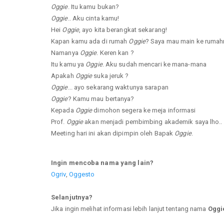
Oggie
. Itu kamu bukan?
Oggie
.. Aku cinta kamu!
Hei
Oggie
, ayo kita berangkat sekarang!
Kapan kamu ada di rumah
Oggie
? Saya mau main ke rumah
Namanya
Oggie
. Keren kan ?
Itu kamu ya
Oggie
. Aku sudah mencari ke mana-mana
Apakah
Oggie
suka jeruk ?
Oggie
... ayo sekarang waktunya sarapan
Oggie
? Kamu mau bertanya?
Kepada
Oggie
dimohon segera ke meja informasi
Prof.
Oggie
akan menjadi pembimbing akademik saya lho..
Meeting hari ini akan dipimpin oleh Bapak
Oggie
.
Ingin mencoba nama yang lain?
Ogriv
,
Oggesto
Selanjutnya?
Jika ingin melihat informasi lebih lanjut tentang nama
Oggi