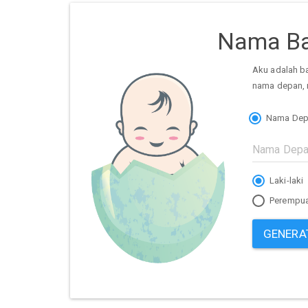
Nama Ba
Aku adalah b
nama depan, 
Nama Dep
Laki-laki
Perempu
GENERA