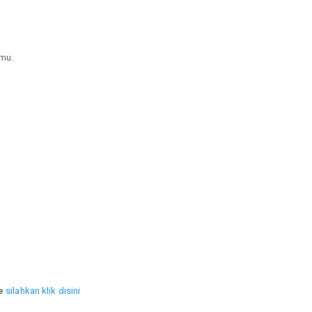
mu.
e
silahkan klik disini