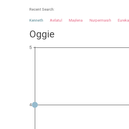
Recent Search:
Kenneth
Avilatul
Maylena
Nurpermasih
Eurek
Nurhilman
Pathin
Muhalis
Abdullah
Oggie