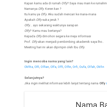
Kapan kamu ada di rumah
Olfy
? Saya mau main ke rumahm
Namanya
Olfy
. Keren kan ?
Itu kamu ya
Olfy
. Aku sudah mencari ke mana-mana
Apakah
Olfy
suka jeruk ?
Olfy
... ayo sekarang waktunya sarapan
Olfy
? Kamu mau bertanya?
Kepada
Olfy
dimohon segera ke meja informasi
Prof.
Olfy
akan menjadi pembimbing akademik saya lho..
Meeting hari ini akan dipimpin oleh Ibu
Olfy
.
Ingin mencoba nama yang lain?
Okfita
,
Olfi
,
Olfian
,
Olfa
,
Offi
,
Olfin
,
Orfi
,
Oufa
,
Olfah
,
Okfin
Selanjutnya?
Jika ingin melihat informasi lebih lanjut tentang nama
Olfy
Nama Ba