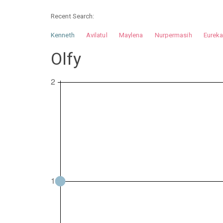
Recent Search:
Kenneth
Avilatul
Maylena
Nurpermasih
Eurek
Nurhilman
Pathin
Muhalis
Abdullah
Olfy