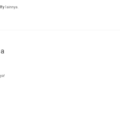
lfy
lainnya.
da
ya!