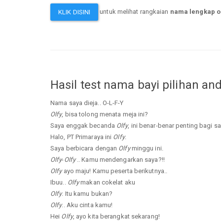
untuk melihat rangkaian
nama lengkap o
KLIK DISINI
Hasil test nama bayi pilihan an
Nama saya dieja.. O-L-F-Y
Olfy
, bisa tolong menata meja ini?
Saya enggak becanda
Olfy
, ini benar-benar penting bagi sa
Halo, PT Primaraya ini
Olfy
.
Saya berbicara dengan
Olfy
minggu ini.
Olfy
-
Olfy
.. Kamu mendengarkan saya?!!
Olfy
ayo maju! Kamu peserta berikutnya..
Ibuu..
Olfy
makan cokelat aku
Olfy
. Itu kamu bukan?
Olfy
.. Aku cinta kamu!
Hei
Olfy
, ayo kita berangkat sekarang!