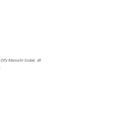
i
Olfy Marsalin Sodak, dll
s
.