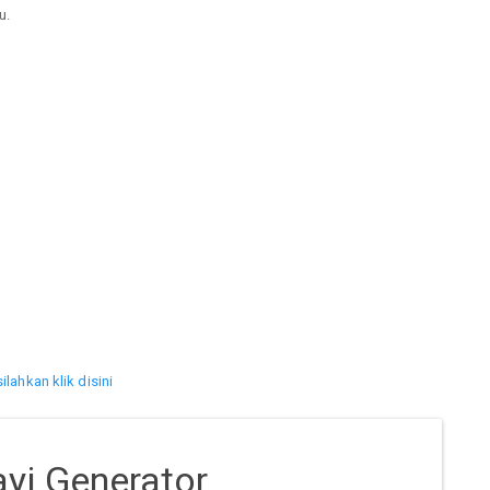
u.
silahkan klik disini
yi Generator