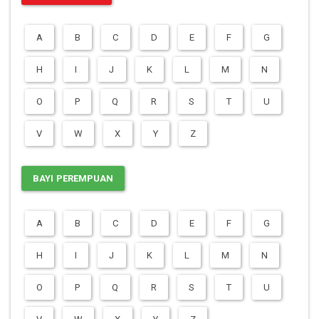
A
B
C
D
E
F
G
H
I
J
K
L
M
N
O
P
Q
R
S
T
U
V
W
X
Y
Z
BAYI PEREMPUAN
A
B
C
D
E
F
G
H
I
J
K
L
M
N
O
P
Q
R
S
T
U