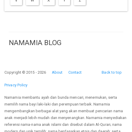
V
W
X
Y
Z
NAMAMIA BLOG
Copyright © 2015 - 2026
About
Contact
Back to top
Privacy Policy
Namamia membantu ayah dan bunda mencari, menemukan, serta
memilih nama bayi laki-laki dan perempuan terbaik. Namamia
mengembangkan berbagai alat yang akan membuat pencarian nama
anak menjadi lebih mudah dan menyenangkan. Namamia menyediakan
referensi nama-nama anak islami dan disebut dalam Al-Quran; nama
modern dan unik terpilih; nama berdasarkan etnis dan daerah; serta