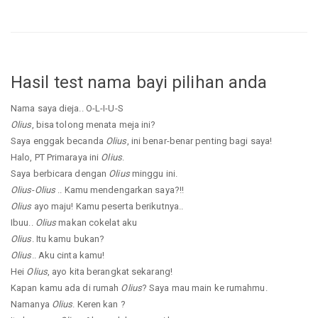
Hasil test nama bayi pilihan anda
Nama saya dieja.. O-L-I-U-S
Olius
, bisa tolong menata meja ini?
Saya enggak becanda
Olius
, ini benar-benar penting bagi saya!
Halo, PT Primaraya ini
Olius
.
Saya berbicara dengan
Olius
minggu ini.
Olius
-
Olius
.. Kamu mendengarkan saya?!!
Olius
ayo maju! Kamu peserta berikutnya..
Ibuu..
Olius
makan cokelat aku
Olius
. Itu kamu bukan?
Olius
.. Aku cinta kamu!
Hei
Olius
, ayo kita berangkat sekarang!
Kapan kamu ada di rumah
Olius
? Saya mau main ke rumahmu.
Namanya
Olius
. Keren kan ?