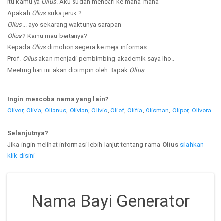
Itu kamu ya
Olius
. Aku sudah mencari ke mana-mana
Apakah
Olius
suka jeruk ?
Olius
... ayo sekarang waktunya sarapan
Olius
? Kamu mau bertanya?
Kepada
Olius
dimohon segera ke meja informasi
Prof.
Olius
akan menjadi pembimbing akademik saya lho..
Meeting hari ini akan dipimpin oleh Bapak
Olius
.
Ingin mencoba nama yang lain?
Oliver
,
Olivia
,
Olianus
,
Olivian
,
Olivio
,
Olief
,
Olifia
,
Olisman
,
Oliper
,
Olivera
Selanjutnya?
Jika ingin melihat informasi lebih lanjut tentang nama
Olius
silahkan
klik disini
Nama Bayi Generator