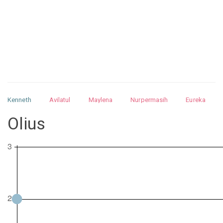
Kenneth
Avilatul
Maylena
Nurpermasih
Eureka
Julita
Matthew
Isabella
Arquelao
Kayla
Kayla
Olius
Nurhilman
Pathin
Muhalis
Abdullah