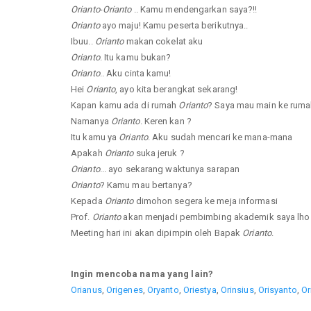
Orianto
-
Orianto
.. Kamu mendengarkan saya?!!
Orianto
ayo maju! Kamu peserta berikutnya..
Ibuu..
Orianto
makan cokelat aku
Orianto
. Itu kamu bukan?
Orianto
.. Aku cinta kamu!
Hei
Orianto
, ayo kita berangkat sekarang!
Kapan kamu ada di rumah
Orianto
? Saya mau main ke rum
Namanya
Orianto
. Keren kan ?
Itu kamu ya
Orianto
. Aku sudah mencari ke mana-mana
Apakah
Orianto
suka jeruk ?
Orianto
... ayo sekarang waktunya sarapan
Orianto
? Kamu mau bertanya?
Kepada
Orianto
dimohon segera ke meja informasi
Prof.
Orianto
akan menjadi pembimbing akademik saya lho.
Meeting hari ini akan dipimpin oleh Bapak
Orianto
.
Ingin mencoba nama yang lain?
Orianus
,
Origenes
,
Oryanto
,
Oriestya
,
Orinsius
,
Orisyanto
,
Or