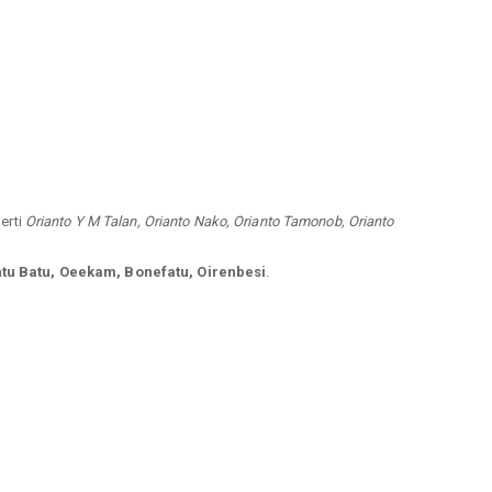
perti
Orianto Y M Talan, Orianto Nako, Orianto Tamonob, Orianto
tu Batu, Oeekam, Bonefatu, Oirenbesi
.