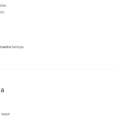
alan
nto
rianto
lainnya.
da
i saya!