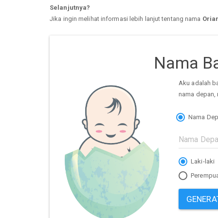
Selanjutnya?
Jika ingin melihat informasi lebih lanjut tentang nama
Oria
Nama Ba
Aku adalah b
nama depan, 
Nama Dep
Laki-laki
Perempu
GENERA