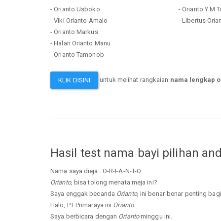
- Orianto Usboko
- Orianto Y M T
- Viki Orianto Amalo
- Libertus Oria
- Orianto Markus
- Halan Orianto Manu
- Orianto Tamonob
untuk melihat rangkaian
nama lengkap o
KLIK DISINI
Hasil test nama bayi pilihan an
Nama saya dieja.. O-R-I-A-N-T-O
Orianto
, bisa tolong menata meja ini?
Saya enggak becanda
Orianto
, ini benar-benar penting bag
Halo, PT Primaraya ini
Orianto
.
Saya berbicara dengan
Orianto
minggu ini.