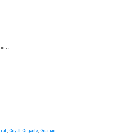
ahmu.
.
niati
,
Oriyell
,
Origanto
,
Oriaman