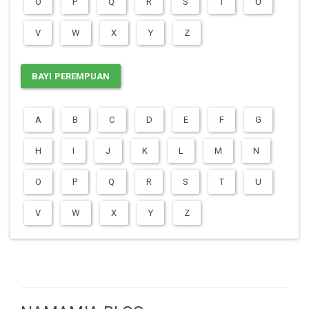
O
P
Q
R
S
T
U
V
W
X
Y
Z
BAYI PEREMPUAN
A
B
C
D
E
F
G
H
I
J
K
L
M
N
O
P
Q
R
S
T
U
V
W
X
Y
Z