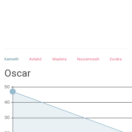
Kenneth
Avilatul
Maylena
Nurpermasih
Eureka
Julita
Matthew
Isabella
Arquelao
Kayla
Kayla
Oscar
Nurhilman
Pathin
Muhalis
Abdullah