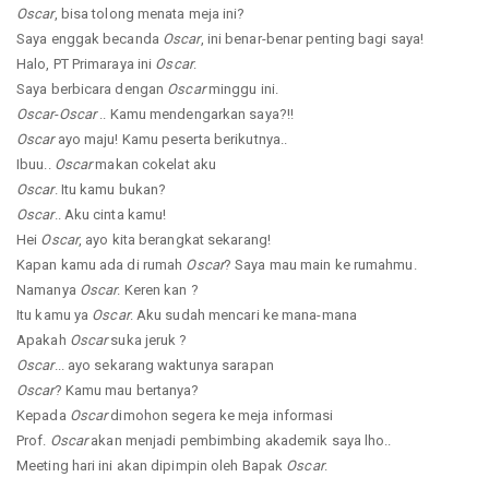
Oscar
, bisa tolong menata meja ini?
Saya enggak becanda
Oscar
, ini benar-benar penting bagi saya!
Halo, PT Primaraya ini
Oscar
.
Saya berbicara dengan
Oscar
minggu ini.
Oscar
-
Oscar
.. Kamu mendengarkan saya?!!
Oscar
ayo maju! Kamu peserta berikutnya..
Ibuu..
Oscar
makan cokelat aku
Oscar
. Itu kamu bukan?
Oscar
.. Aku cinta kamu!
Hei
Oscar
, ayo kita berangkat sekarang!
Kapan kamu ada di rumah
Oscar
? Saya mau main ke rumahmu.
Namanya
Oscar
. Keren kan ?
Itu kamu ya
Oscar
. Aku sudah mencari ke mana-mana
Apakah
Oscar
suka jeruk ?
Oscar
... ayo sekarang waktunya sarapan
Oscar
? Kamu mau bertanya?
Kepada
Oscar
dimohon segera ke meja informasi
Prof.
Oscar
akan menjadi pembimbing akademik saya lho..
Meeting hari ini akan dipimpin oleh Bapak
Oscar
.