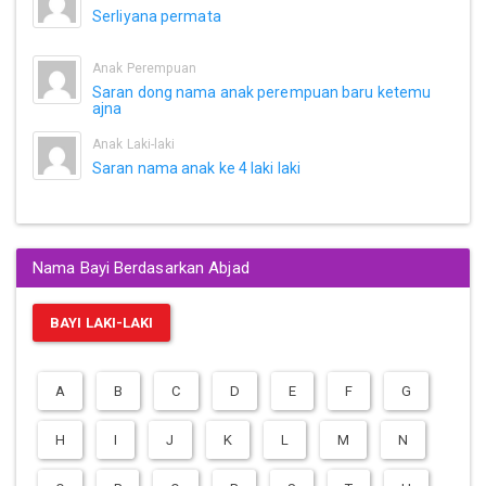
Serliyana permata
Anak Perempuan
Saran dong nama anak perempuan baru ketemu
ajna
Anak Laki-laki
Saran nama anak ke 4 laki laki
Nama Bayi Berdasarkan Abjad
BAYI LAKI-LAKI
A
B
C
D
E
F
G
H
I
J
K
L
M
N