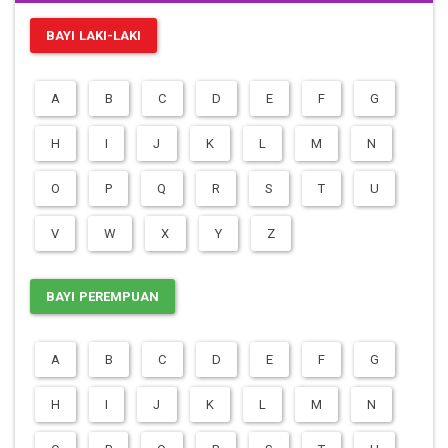
BAYI LAKI-LAKI
A
B
C
D
E
F
G
H
I
J
K
L
M
N
O
P
Q
R
S
T
U
V
W
X
Y
Z
BAYI PEREMPUAN
A
B
C
D
E
F
G
H
I
J
K
L
M
N