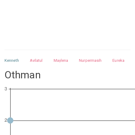
Kenneth
Avilatul
Maylena
Nurpermasih
Eureka
Julita
Matthew
Isabella
Arquelao
Kayla
Kayla
Othman
Nurhilman
Pathin
Muhalis
Abdullah