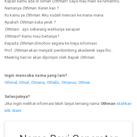
Kapan kamu ada di rumah
Othman
? Saya mau main ke rumahmu.
Namanya
Othman
. Keren kan ?
Itu kamu ya
Othman
. Aku sudah mencari ke mana-mana
Apakah
Othman
suka jeruk ?
Othman
... ayo sekarang waktunya sarapan
Othman
? Kamu mau bertanya?
Kepada
Othman
dimohon segera ke meja informasi
Prof.
Othman
akan menjadi pembimbing akademik saya lho..
Meeting hari ini akan dipimpin oleh Bapak
Othman
.
Ingin mencoba nama yang lain?
Othniel
,
Otnial
,
Otniana
,
Othello
,
Otrianus
,
Othree
Selanjutnya?
Jika ingin melihat informasi lebih lanjut tentang nama
Othman
silahkan
klik disini