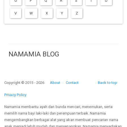
O
P
Q
R
S
T
U
V
W
X
Y
Z
NAMAMIA BLOG
Copyright © 2015 - 2026
About
Contact
Back to top
Privacy Policy
Namamia membantu ayah dan bunda mencari, menemukan, serta
memilih nama bayi laki-laki dan perempuan terbaik. Namamia
mengembangkan berbagai alat yang akan membuat pencarian nama
anak menjadi lebih mudah dan menyenangkan. Namamia menyediakan