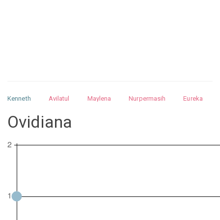
Kenneth
Avilatul
Maylena
Nurpermasih
Eureka
Julita
Matthew
Isabella
Arquelao
Kayla
Kayla
Ovidiana
Nurhilman
Pathin
Muhalis
Abdullah