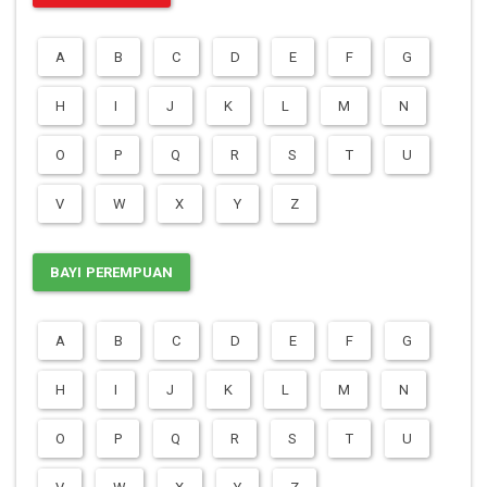
A
B
C
D
E
F
G
H
I
J
K
L
M
N
O
P
Q
R
S
T
U
V
W
X
Y
Z
BAYI PEREMPUAN
A
B
C
D
E
F
G
H
I
J
K
L
M
N
O
P
Q
R
S
T
U