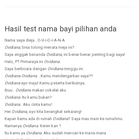
Hasil test nama bayi pilihan anda
Nama saya dieja.. O-V-I-D-I-A-N-A
Ovidiana
, bisa tolong menata meja ini?
Saya enggak becanda
Ovidiana
, ini benar-benar penting bagi saya!
Halo, PT Primaraya ini
Ovidiana
.
Saya berbicara dengan
Ovidiana
minggu ini.
Ovidiana
-
Ovidiana
.. Kamu mendengarkan saya?!!
Ovidiana
ayo maju! Kamu peserta berikutnya..
Ibuu..
Ovidiana
makan cokelat aku
Ovidiana
. Itu kamu bukan?
Ovidiana
.. Aku cinta kamu!
Hei
Ovidiana
, ayo kita berangkat sekarang!
Kapan kamu ada di rumah
Ovidiana
? Saya mau main ke rumahmu.
Namanya
Ovidiana
. Keren kan ?
Itu kamu ya
Ovidiana
. Aku sudah mencari ke mana-mana