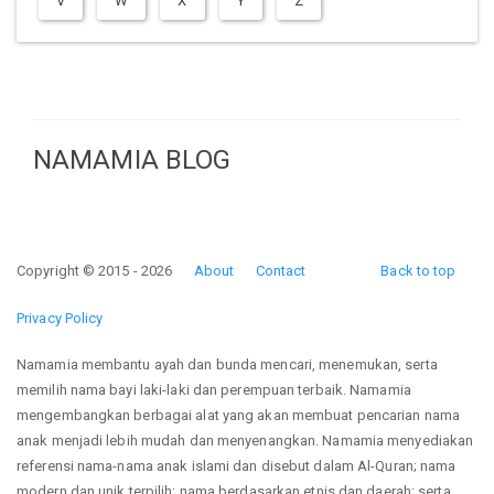
V
W
X
Y
Z
NAMAMIA BLOG
Copyright © 2015 - 2026
About
Contact
Back to top
Privacy Policy
Namamia membantu ayah dan bunda mencari, menemukan, serta
memilih nama bayi laki-laki dan perempuan terbaik. Namamia
mengembangkan berbagai alat yang akan membuat pencarian nama
anak menjadi lebih mudah dan menyenangkan. Namamia menyediakan
referensi nama-nama anak islami dan disebut dalam Al-Quran; nama
modern dan unik terpilih; nama berdasarkan etnis dan daerah; serta