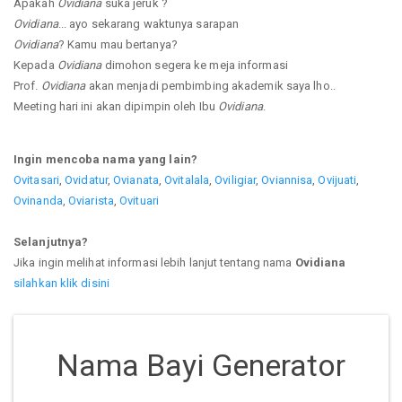
Apakah
Ovidiana
suka jeruk ?
Ovidiana
... ayo sekarang waktunya sarapan
Ovidiana
? Kamu mau bertanya?
Kepada
Ovidiana
dimohon segera ke meja informasi
Prof.
Ovidiana
akan menjadi pembimbing akademik saya lho..
Meeting hari ini akan dipimpin oleh Ibu
Ovidiana
.
Ingin mencoba nama yang lain?
Ovitasari
,
Ovidatur
,
Ovianata
,
Ovitalala
,
Oviligiar
,
Oviannisa
,
Ovijuati
,
Ovinanda
,
Oviarista
,
Ovituari
Selanjutnya?
Jika ingin melihat informasi lebih lanjut tentang nama
Ovidiana
silahkan klik disini
Nama Bayi Generator