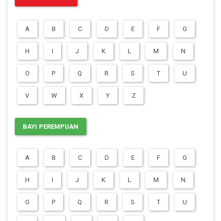
A
B
C
D
E
F
G
H
I
J
K
L
M
N
O
P
Q
R
S
T
U
V
W
X
Y
Z
BAYI PEREMPUAN
A
B
C
D
E
F
G
H
I
J
K
L
M
N
O
P
Q
R
S
T
U