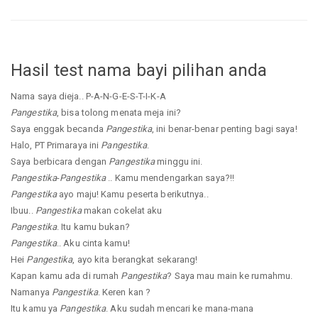
Hasil test nama bayi pilihan anda
Nama saya dieja.. P-A-N-G-E-S-T-I-K-A
Pangestika
, bisa tolong menata meja ini?
Saya enggak becanda
Pangestika
, ini benar-benar penting bagi saya!
Halo, PT Primaraya ini
Pangestika
.
Saya berbicara dengan
Pangestika
minggu ini.
Pangestika
-
Pangestika
.. Kamu mendengarkan saya?!!
Pangestika
ayo maju! Kamu peserta berikutnya..
Ibuu..
Pangestika
makan cokelat aku
Pangestika
. Itu kamu bukan?
Pangestika
.. Aku cinta kamu!
Hei
Pangestika
, ayo kita berangkat sekarang!
Kapan kamu ada di rumah
Pangestika
? Saya mau main ke rumahmu.
Namanya
Pangestika
. Keren kan ?
Itu kamu ya
Pangestika
. Aku sudah mencari ke mana-mana