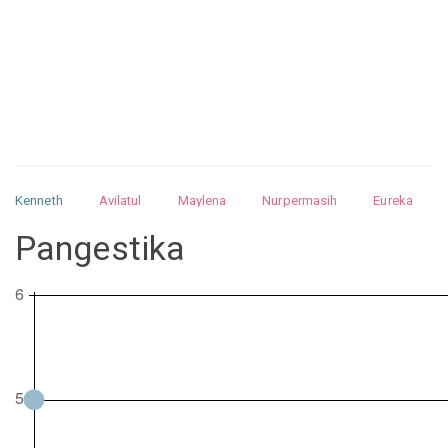
Kenneth
Avilatul
Maylena
Nurpermasih
Eureka
Julita
Matthew
Isabella
Arquelao
Kayla
Kayla
Pangestika
Nurhilman
Pathin
Muhalis
Abdullah