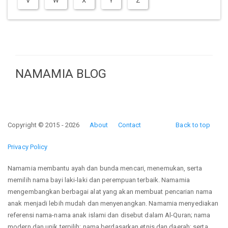
V
W
X
Y
Z
NAMAMIA BLOG
Copyright © 2015 - 2026
About
Contact
Back to top
Privacy Policy
Namamia membantu ayah dan bunda mencari, menemukan, serta
memilih nama bayi laki-laki dan perempuan terbaik. Namamia
mengembangkan berbagai alat yang akan membuat pencarian nama
anak menjadi lebih mudah dan menyenangkan. Namamia menyediakan
referensi nama-nama anak islami dan disebut dalam Al-Quran; nama
modern dan unik terpilih; nama berdasarkan etnis dan daerah; serta