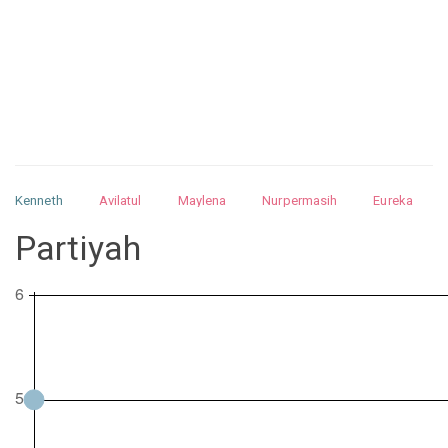
Kenneth
Avilatul
Maylena
Nurpermasih
Eureka
Julita
Matthew
Isabella
Arquelao
Kayla
Kayla
Partiyah
Nurhilman
Pathin
Muhalis
Abdullah