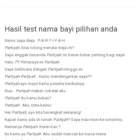
Hasil test nama bayi pilihan anda
Nama saya dieja.. P-A-R-T-I-Y-A-H
Partiyah
, bisa tolong menata meja ini?
Saya enggak becanda
Partiyah
, ini benar-benar penting bagi saya!
Halo, PT Primaraya ini
Partiyah
.
Saya berbicara dengan
Partiyah
minggu ini.
Partiyah
-
Partiyah
.. Kamu mendengarkan saya?!!
Partiyah
ayo maju! Kamu peserta berikutnya..
Ibuu..
Partiyah
makan cokelat aku
Partiyah
. Itu kamu bukan?
Partiyah
.. Aku cinta kamu!
Hei
Partiyah
, ayo kita berangkat sekarang!
Kapan kamu ada di rumah
Partiyah
? Saya mau main ke rumahmu.
Namanya
Partiyah
. Keren kan ?
Itu kamu ya
Partiyah
. Aku sudah mencari ke mana-mana