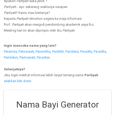
Apakah
Partiyah
suka jeruk ?
Partiyah
... ayo sekarang waktunya sarapan
Partiyah
? Kamu mau bertanya?
Kepada
Partiyah
dimohon segera ke meja informasi
Prof.
Partiyah
akan menjadi pembimbing akademik saya lho..
Meeting hari ini akan dipimpin oleh Ibu
Partiyah
.
Ingin mencoba nama yang lain?
Paramita
,
Patmawati
,
Paramitha
,
Padillah
,
Paridatul
,
Paradila
,
Paradita
,
Paridatun
,
Parmawati
,
Paradisa
Selanjutnya?
Jika ingin melihat informasi lebih lanjut tentang nama
Partiyah
silahkan klik disini
Nama Bayi Generator