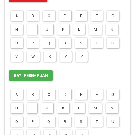
A
B
C
D
E
F
G
H
I
J
K
L
M
N
O
P
Q
R
S
T
U
V
W
X
Y
Z
BAYI PEREMPUAN
A
B
C
D
E
F
G
H
I
J
K
L
M
N
O
P
Q
R
S
T
U