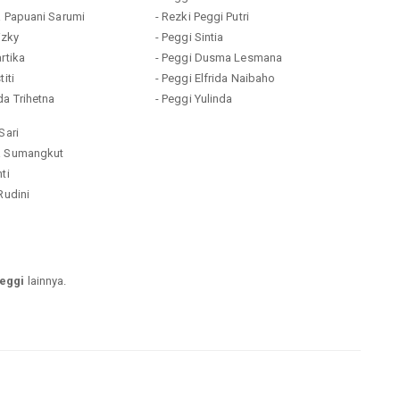
a Papuani Sarumi
- Rezki Peggi Putri
izky
- Peggi Sintia
rtika
- Peggi Dusma Lesmana
iti
- Peggi Elfrida Naibaho
da Trihetna
- Peggi Yulinda
Sari
a Sumangkut
ti
Rudini
eggi
lainnya.