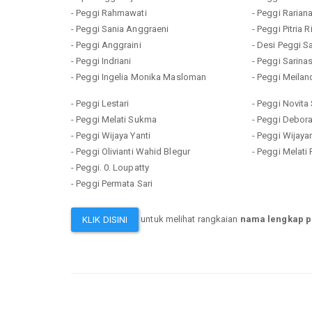
- Peggi Rahmawati
- Peggi Rarian
- Peggi Sania Anggraeni
- Peggi Pitria R
- Peggi Anggraini
- Desi Peggi Sa
- Peggi Indriani
- Peggi Sarinast
- Peggi Ingelia Monika Masloman
- Peggi Meilan
- Peggi Lestari
- Peggi Novita 
- Peggi Melati Sukma
- Peggi Debor
- Peggi Wijaya Yanti
- Peggi Wijayan
- Peggi Olivianti Wahid Blegur
- Peggi Melati 
- Peggi. 0. Loupatty
- Peggi Permata Sari
untuk melihat rangkaian
nama lengkap p
KLIK DISINI