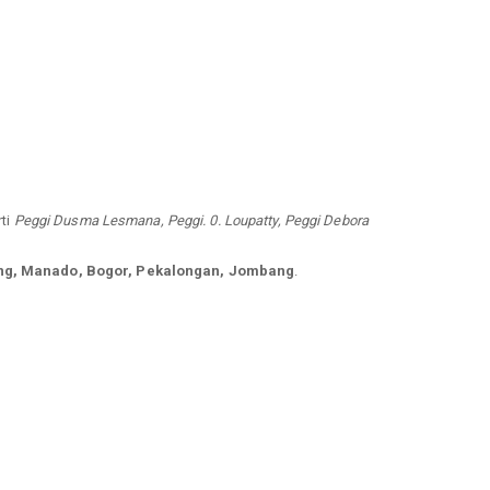
rti
Peggi Dusma Lesmana, Peggi. 0. Loupatty, Peggi Debora
g, Manado, Bogor, Pekalongan, Jombang
.