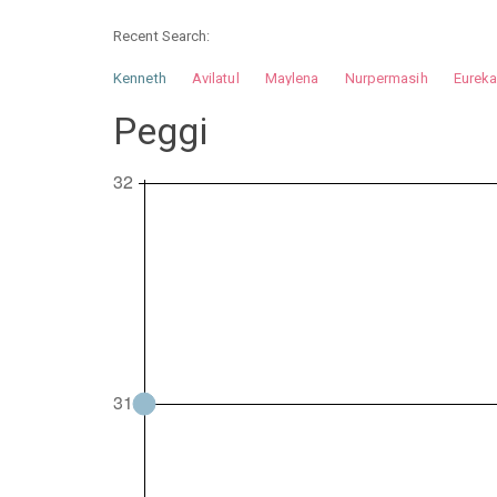
Recent Search:
Kenneth
Avilatul
Maylena
Nurpermasih
Eurek
Nurhilman
Pathin
Muhalis
Abdullah
Peggi