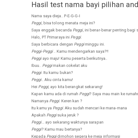
Hasil test nama bayi pilihan an
Nama saya dieja.. P-E-G-G-I
Peggi
, bisa tolong menata meja ini?
Saya enggak becanda
Peggi
, ini benar-benar penting bagi 
Halo, PT Primaraya ini
Peggi
.
Saya berbicara dengan
Peggi
minggu ini.
Peggi
-
Peggi
.. Kamu mendengarkan saya?!!
Peggi
ayo maju! Kamu peserta berikutnya..
Ibuu..
Peggi
makan cokelat aku
Peggi
. Itu kamu bukan?
Peggi
.. Aku cinta kamu!
Hei
Peggi
, ayo kita berangkat sekarang!
Kapan kamu ada di rumah
Peggi
? Saya mau main ke rumah
Namanya
Peggi
. Keren kan ?
Itu kamu ya
Peggi
. Aku sudah mencari ke mana-mana
Apakah
Peggi
suka jeruk ?
Peggi
... ayo sekarang waktunya sarapan
Peggi
? Kamu mau bertanya?
Kepada
Peggi
dimohon segera ke meja informasi