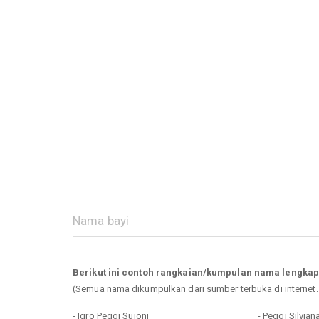
Berikut ini contoh rangkaian/kumpulan nama lengka
(Semua nama dikumpulkan dari sumber terbuka di internet
- Iqro Peggi Sujoni
- Peggi Silvia