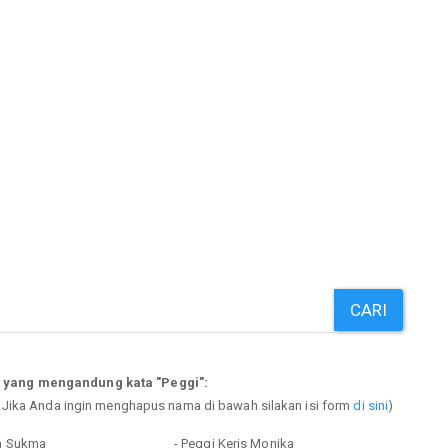
CARI
p yang mengandung kata "Peggi":
. Jika Anda ingin menghapus nama di bawah silakan isi form
di sini
)
na Sukma
- Peggi Keris Monika