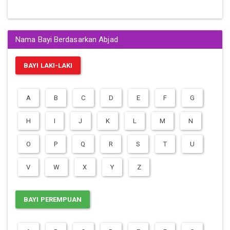
Nama Bayi Berdasarkan Abjad
BAYI LAKI-LAKI
A
B
C
D
E
F
G
H
I
J
K
L
M
N
O
P
Q
R
S
T
U
V
W
X
Y
Z
BAYI PEREMPUAN