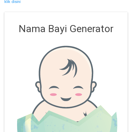
klik disini
Nama Bayi Generator