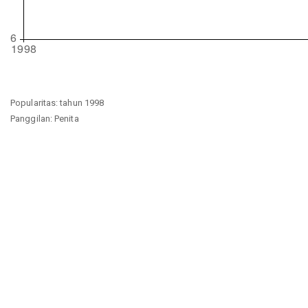
Popularitas: tahun 1998
Panggilan: Penita