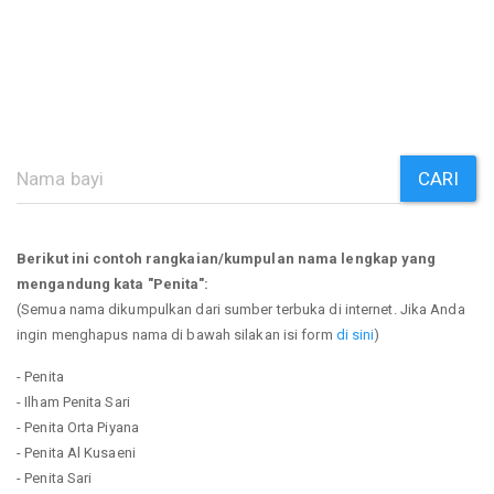
CARI
Berikut ini contoh rangkaian/kumpulan nama lengkap yang
mengandung kata "Penita":
(Semua nama dikumpulkan dari sumber terbuka di internet. Jika Anda
ingin menghapus nama di bawah silakan isi form
di sini
)
- Penita
- Ilham Penita Sari
- Penita Orta Piyana
- Penita Al Kusaeni
- Penita Sari