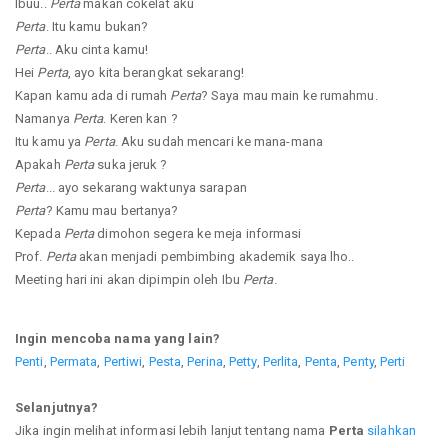
Ibuu..
Perta
makan cokelat aku
Perta
. Itu kamu bukan?
Perta
.. Aku cinta kamu!
Hei
Perta
, ayo kita berangkat sekarang!
Kapan kamu ada di rumah
Perta
? Saya mau main ke rumahmu.
Namanya
Perta
. Keren kan ?
Itu kamu ya
Perta
. Aku sudah mencari ke mana-mana
Apakah
Perta
suka jeruk ?
Perta
... ayo sekarang waktunya sarapan
Perta
? Kamu mau bertanya?
Kepada
Perta
dimohon segera ke meja informasi
Prof.
Perta
akan menjadi pembimbing akademik saya lho..
Meeting hari ini akan dipimpin oleh Ibu
Perta
.
Ingin mencoba nama yang lain?
Penti
,
Permata
,
Pertiwi
,
Pesta
,
Perina
,
Petty
,
Perlita
,
Penta
,
Penty
,
Perti
Selanjutnya?
Jika ingin melihat informasi lebih lanjut tentang nama
Perta
silahkan