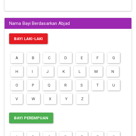
Nama Bayi Berdasarkan Abjad
BAYI LAKI-LAKI
A
B
C
D
E
F
G
H
I
J
K
L
M
N
O
P
Q
R
S
T
U
V
W
X
Y
Z
BAYI PEREMPUAN