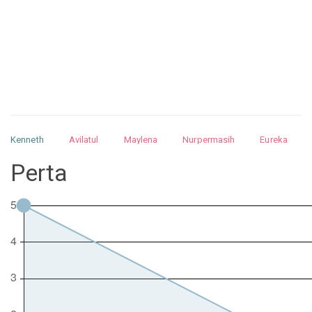
Kenneth
Avilatul
Maylena
Nurpermasih
Eureka
Julita
Matthew
Isabella
Arquelao
Kayla
Kayla
Perta
Nurhilman
Pathin
Muhalis
Abdullah