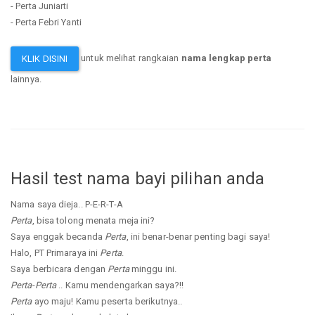
- Perta Juniarti
- Perta Febri Yanti
untuk melihat rangkaian
nama lengkap perta
KLIK DISINI
lainnya.
Hasil test nama bayi pilihan anda
Nama saya dieja.. P-E-R-T-A
Perta
, bisa tolong menata meja ini?
Saya enggak becanda
Perta
, ini benar-benar penting bagi saya!
Halo, PT Primaraya ini
Perta
.
Saya berbicara dengan
Perta
minggu ini.
Perta
-
Perta
.. Kamu mendengarkan saya?!!
Perta
ayo maju! Kamu peserta berikutnya..