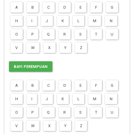
A
B
C
D
E
F
G
H
I
J
K
L
M
N
O
P
Q
R
S
T
U
V
W
X
Y
Z
BAYI PEREMPUAN
A
B
C
D
E
F
G
H
I
J
K
L
M
N
O
P
Q
R
S
T
U
V
W
X
Y
Z