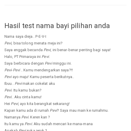
Hasil test nama bayi pilihan anda
Nama saya dieja.. P-E-V-I
Pevi
, bisa tolong menata meja ini?
Saya enggak becanda
Pevi
, ini benar-benar penting bagi saya!
Halo, PT Primaraya ini
Pevi
.
Saya berbicara dengan
Pevi
minggu ini.
Pevi
-
Pevi
.. Kamu mendengarkan saya?!!
Pevi
ayo maju! Kamu peserta berikutnya..
Ibuu..
Pevi
makan cokelat aku
Pevi
. Itu kamu bukan?
Pevi
.. Aku cinta kamu!
Hei
Pevi
, ayo kita berangkat sekarang!
Kapan kamu ada di rumah
Pevi
? Saya mau main ke rumahmu.
Namanya
Pevi
. Keren kan ?
Itu kamu ya
Pevi
. Aku sudah mencari ke mana-mana
Apakah
Pevi
suka jeruk ?