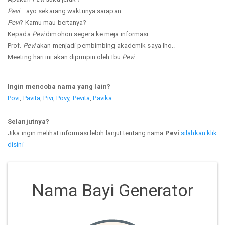
Pevi
... ayo sekarang waktunya sarapan
Pevi
? Kamu mau bertanya?
Kepada
Pevi
dimohon segera ke meja informasi
Prof.
Pevi
akan menjadi pembimbing akademik saya lho..
Meeting hari ini akan dipimpin oleh Ibu
Pevi
.
Ingin mencoba nama yang lain?
Povi
,
Pavita
,
Pivi
,
Povy
,
Pevita
,
Pavika
Selanjutnya?
Jika ingin melihat informasi lebih lanjut tentang nama
Pevi
silahkan klik
disini
Nama Bayi Generator