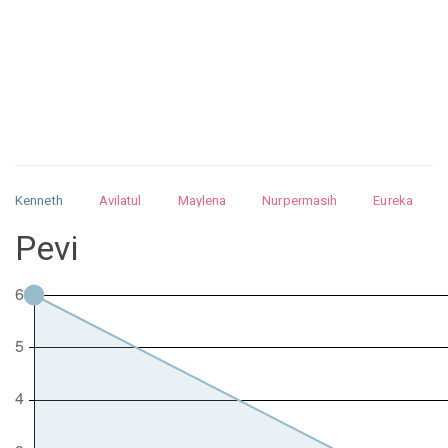
Kenneth
Avilatul
Maylena
Nurpermasih
Eureka
Julita
Matthew
Isabella
Arquelao
Kayla
Kayla
Pevi
Nurhilman
Pathin
Muhalis
Abdullah