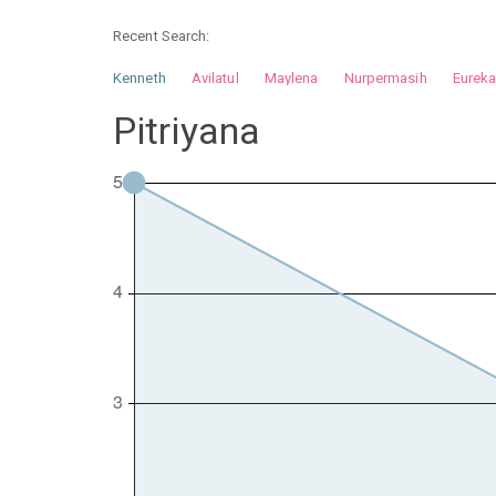
Recent Search:
Kenneth
Avilatul
Maylena
Nurpermasih
Eurek
Nurhilman
Pathin
Muhalis
Abdullah
Pitriyana