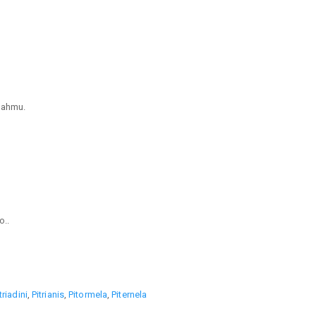
mahmu.
..
triadini
,
Pitrianis
,
Pitormela
,
Piternela