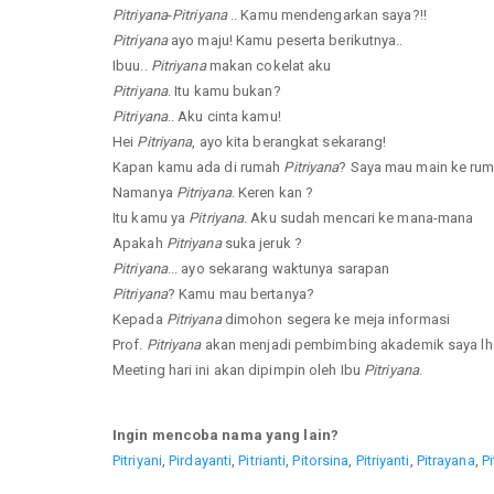
Pitriyana
-
Pitriyana
.. Kamu mendengarkan saya?!!
Pitriyana
ayo maju! Kamu peserta berikutnya..
Ibuu..
Pitriyana
makan cokelat aku
Pitriyana
. Itu kamu bukan?
Pitriyana
.. Aku cinta kamu!
Hei
Pitriyana
, ayo kita berangkat sekarang!
Kapan kamu ada di rumah
Pitriyana
? Saya mau main ke ru
Namanya
Pitriyana
. Keren kan ?
Itu kamu ya
Pitriyana
. Aku sudah mencari ke mana-mana
Apakah
Pitriyana
suka jeruk ?
Pitriyana
... ayo sekarang waktunya sarapan
Pitriyana
? Kamu mau bertanya?
Kepada
Pitriyana
dimohon segera ke meja informasi
Prof.
Pitriyana
akan menjadi pembimbing akademik saya lho
Meeting hari ini akan dipimpin oleh Ibu
Pitriyana
.
Ingin mencoba nama yang lain?
Pitriyani
,
Pirdayanti
,
Pitrianti
,
Pitorsina
,
Pitriyanti
,
Pitrayana
,
Pi