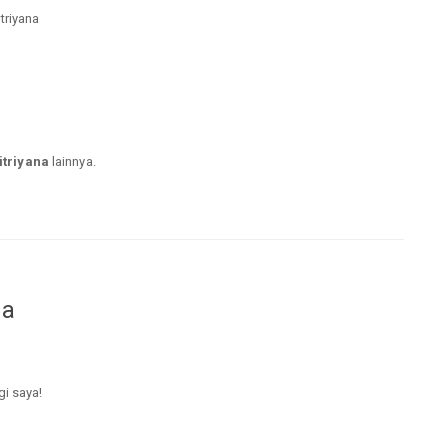
itriyana
itriyana
lainnya.
da
gi saya!