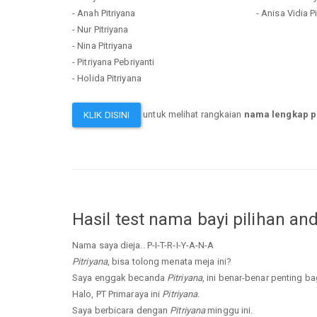
- Anah Pitriyana
- Anisa Vidia P
- Nur Pitriyana
- Nina Pitriyana
- Pitriyana Pebriyanti
- Holida Pitriyana
untuk melihat rangkaian
nama lengkap p
KLIK DISINI
Hasil test nama bayi pilihan an
Nama saya dieja.. P-I-T-R-I-Y-A-N-A
Pitriyana
, bisa tolong menata meja ini?
Saya enggak becanda
Pitriyana
, ini benar-benar penting ba
Halo, PT Primaraya ini
Pitriyana
.
Saya berbicara dengan
Pitriyana
minggu ini.