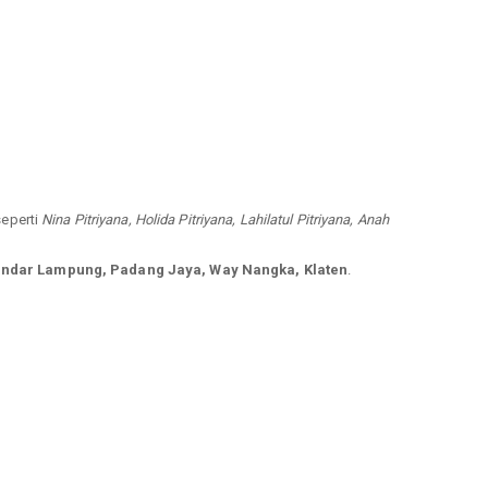
seperti
Nina Pitriyana, Holida Pitriyana, Lahilatul Pitriyana, Anah
andar Lampung, Padang Jaya, Way Nangka, Klaten
.