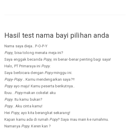
Hasil test nama bayi pilihan anda
Nama saya dieja.. P-O-P-Y
Popy
, bisa tolong menata meja ini?
Saya enggak becanda
Popy
, ini benar-benar penting bagi saya!
Halo, PT Primaraya ini
Popy
.
Saya berbicara dengan
Popy
minggu ini.
Popy
-
Popy
.. Kamu mendengarkan saya?!!
Popy
ayo maju! Kamu peserta berikutnya..
Ibuu..
Popy
makan cokelat aku
Popy
. Itu kamu bukan?
Popy
.. Aku cinta kamu!
Hei
Popy
, ayo kita berangkat sekarang!
Kapan kamu ada di rumah
Popy
? Saya mau main ke rumahmu.
Namanya
Popy
. Keren kan ?