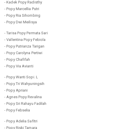
- Kadek Popy Radisthy
- Popy Marcellia Putri
- Popy Ria Sihombing
- Popy Dwi Meilisya
- Tarisa Popy Permata Sari
- Vallentina Popy Febiola
- Popy Putrianza Tarigan
- Popy Carolyna Pertiwi
- Popy Chafifah
- Popy Via Avianti
- Popy Wanti Sopi. L
- Popy Tri Wahyuningsih
- Popy Apriani
- Agnes Popy Revalina
- Popy Sri Rahayu Fadilah
- Popy Febselia
- Popy Adelia Safitri
- Popy Riski Tamara