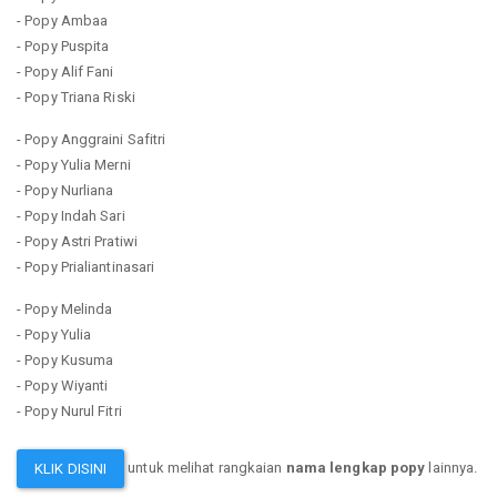
- Popy Ambaa
- Popy Puspita
- Popy Alif Fani
- Popy Triana Riski
- Popy Anggraini Safitri
- Popy Yulia Merni
- Popy Nurliana
- Popy Indah Sari
- Popy Astri Pratiwi
- Popy Prialiantinasari
- Popy Melinda
- Popy Yulia
- Popy Kusuma
- Popy Wiyanti
- Popy Nurul Fitri
untuk melihat rangkaian
nama lengkap popy
lainnya.
KLIK DISINI