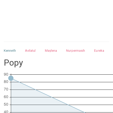
Kenneth
Avilatul
Maylena
Nurpermasih
Eureka
Julita
Matthew
Isabella
Arquelao
Kayla
Kayla
Popy
Nurhilman
Pathin
Muhalis
Abdullah