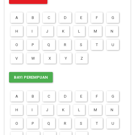
A
B
C
D
E
F
G
H
I
J
K
L
M
N
O
P
Q
R
S
T
U
V
W
X
Y
Z
BAYI PEREMPUAN
A
B
C
D
E
F
G
H
I
J
K
L
M
N
O
P
Q
R
S
T
U