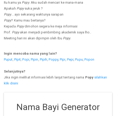
Itu kamu ya
Popy
. Aku sudah mencari ke mana-mana
Apakah
Popy
suka jeruk ?
Popy
... ayo sekarang waktunya sarapan
Popy
? Kamu mau bertanya?
Kepada
Popy
dimohon segera ke meja informasi
Prof.
Popy
akan menjadi pembimbing akademik saya lho..
Meeting hari ini akan dipimpin oleh Ibu
Popy
.
Ingin mencoba nama yang lain?
Puput
,
Pipit
,
Popi
,
Pipin
,
Pipih
,
Poppy
,
Pipi
,
Pepi
,
Pupu
,
Popon
Selanjutnya?
Jika ingin melihat informasi lebih lanjut tentang nama
Popy
silahkan
klik disini
Nama Bayi Generator