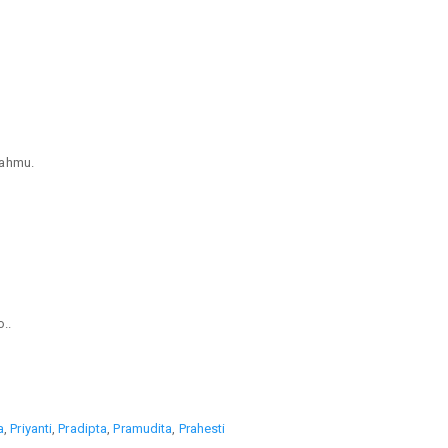
mahmu.
..
a
,
Priyanti
,
Pradipta
,
Pramudita
,
Prahesti