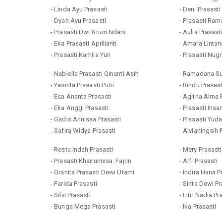
- Linda Ayu Prasasti
- Deni Prasasti
- Dyah Ayu Prasasti
- Prasasti Ra
- Prasasti Dwi Arum Ndani
- Aulia Prasast
- Eka Prasasti Aprilianti
- Amara Lintan
- Prasasti Kamila Yuri
- Prasasti Nug
- Nabiella Prasasti Qinanti Asih
- Ramadana Su
- Yasinta Prasasti Putri
- Rindu Prasas
- Esa Ananta Prasasti
- Agitna Alma 
- Eka Anggi Prasasti
- Prasasti Insa
- Gadis Annisaa Prasasti
- Prasasti Yudat
- Safira Widya Prasasti
- Alvianingsih 
- Restu Indah Prasasti
- Mery Prasasti
- Prasasti Khairunnisa. Fajrin
- Alfi Prasasti
- Granita Prasasti Dewi Utami
- Indira Hana P
- Farida Prasasti
- Sinta Dewi Pr
- Silvi Prasasti
- Fitri Nadia Pr
- Bunga Mega Prasasti
- Ika Prasasti