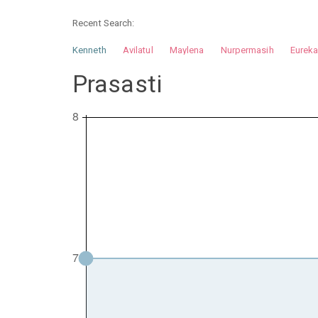
Recent Search:
Kenneth
Avilatul
Maylena
Nurpermasih
Eurek
Nurhilman
Pathin
Muhalis
Abdullah
Prasasti