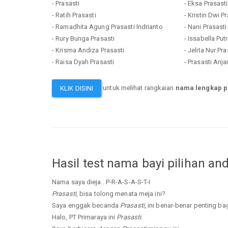
- Prasasti
- Eksa Prasasti
- Ratih Prasasti
- Kristin Dwi P
- Ramadhita Agung Prasasti Indrianto
- Nani Prasasti
- Rury Bunga Prasasti
- Issabella Putr
- Krisma Andiza Prasasti
- Jelita Nur Pra
- Raisa Dyah Prasasti
- Prasasti Anja
untuk melihat rangkaian
nama lengkap p
KLIK DISINI
Hasil test nama bayi pilihan an
Nama saya dieja.. P-R-A-S-A-S-T-I
Prasasti
, bisa tolong menata meja ini?
Saya enggak becanda
Prasasti
, ini benar-benar penting ba
Halo, PT Primaraya ini
Prasasti
.