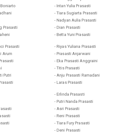
 Boniarto
- Intan Yulia Prasasti
madhani
- Tiara Sugiarta Prasasti
i
- Nadyan Aulia Prasasti
g Prasasti
- Dian Prasasti
raheni
- Betta Yuni Prasasti
ci Prasasti
- Riyas Yuliana Prasasti
ti Arum
- Prasasti Anjarwani
Prasasti
- Eka Prasasti Anggraini
ni
- Titis Prasasti
i Putri
- Anju Prasasti Ramadani
Prasasti
- Laras Prasasti
- Erlinda Prasasti
- Putri Nanda Prasasti
rasasti
- Asri Prasasti
asasti
- Reni Prasasti
asasti
- Tiara Fury Prasasti
- Deni Prasasti