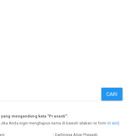
CARI
 yang mengandung kata "Prasasti":
. Jika Anda ingin menghapus nama di bawah silakan isi form
di sini
)
ani
- Darlingga Anjar Prasasti