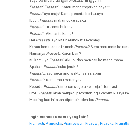
Saya berbicara dengan
Prasasti
minggu ini.
Prasasti
-
Prasasti
.. Kamu mendengarkan saya?!!
Prasasti
ayo maju! Kamu peserta berikutnya..
Ibuu..
Prasasti
makan cokelat aku
Prasasti
. Itu kamu bukan?
Prasasti
.. Aku cinta kamu!
Hei
Prasasti
, ayo kita berangkat sekarang!
Kapan kamu ada di rumah
Prasasti
? Saya mau main ke ru
Namanya
Prasasti
. Keren kan ?
Itu kamu ya
Prasasti
. Aku sudah mencari ke mana-mana
Apakah
Prasasti
suka jeruk ?
Prasasti
... ayo sekarang waktunya sarapan
Prasasti
? Kamu mau bertanya?
Kepada
Prasasti
dimohon segera ke meja informasi
Prof.
Prasasti
akan menjadi pembimbing akademik saya lho
Meeting hari ini akan dipimpin oleh Ibu
Prasasti
.
Ingin mencoba nama yang lain?
Pramesti
,
Pransiska
,
Prameswari
,
Prastiwi
,
Prastika
,
Pramith