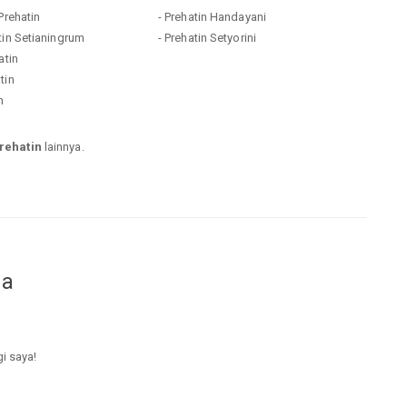
Prehatin
- Prehatin Handayani
tin Setianingrum
- Prehatin Setyorini
atin
tin
n
rehatin
lainnya.
da
gi saya!