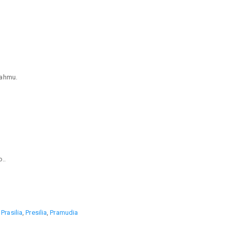
mahmu.
..
,
Prasilia
,
Presilia
,
Pramudia