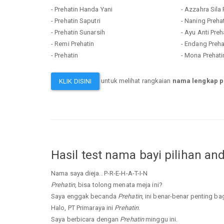
- Prehatin Handa Yani
- Azzahra Sila 
- Prehatin Saputri
- Naning Preha
- Prehatin Sunarsih
- Ayu Anti Preh
- Remi Prehatin
- Endang Preha
- Prehatin
- Mona Prehati
untuk melihat rangkaian
nama lengkap p
KLIK DISINI
Hasil test nama bayi pilihan an
Nama saya dieja.. P-R-E-H-A-T-I-N
Prehatin
, bisa tolong menata meja ini?
Saya enggak becanda
Prehatin
, ini benar-benar penting ba
Halo, PT Primaraya ini
Prehatin
.
Saya berbicara dengan
Prehatin
minggu ini.