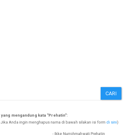
CARI
 yang mengandung kata "Prehatin":
. Jika Anda ingin menghapus nama di bawah silakan isi form
di sini
)
n
- Ikke Nurrohmahwati Prehatin