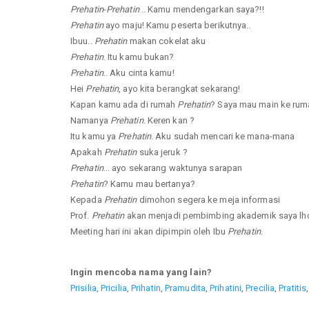
Prehatin
-
Prehatin
.. Kamu mendengarkan saya?!!
Prehatin
ayo maju! Kamu peserta berikutnya..
Ibuu..
Prehatin
makan cokelat aku
Prehatin
. Itu kamu bukan?
Prehatin
.. Aku cinta kamu!
Hei
Prehatin
, ayo kita berangkat sekarang!
Kapan kamu ada di rumah
Prehatin
? Saya mau main ke ru
Namanya
Prehatin
. Keren kan ?
Itu kamu ya
Prehatin
. Aku sudah mencari ke mana-mana
Apakah
Prehatin
suka jeruk ?
Prehatin
... ayo sekarang waktunya sarapan
Prehatin
? Kamu mau bertanya?
Kepada
Prehatin
dimohon segera ke meja informasi
Prof.
Prehatin
akan menjadi pembimbing akademik saya lho
Meeting hari ini akan dipimpin oleh Ibu
Prehatin
.
Ingin mencoba nama yang lain?
Prisilia
,
Pricilia
,
Prihatin
,
Pramudita
,
Prihatini
,
Precilia
,
Pratitis