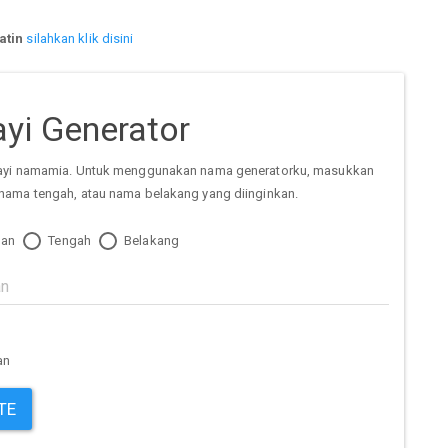
atin
silahkan klik disini
yi Generator
ayi namamia. Untuk menggunakan nama generatorku, masukkan
nama tengah, atau nama belakang yang diinginkan.
an
Tengah
Belakang
an
TE