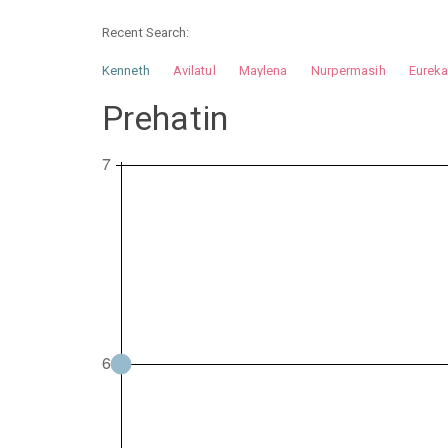
Recent Search:
Kenneth
Avilatul
Maylena
Nurpermasih
Eurek
Nurhilman
Pathin
Muhalis
Abdullah
Prehatin