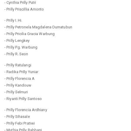
- Cynthia Prilly Putri
- Prilly Priscillia Amonto
- Prilly I. Hi.
- Prilly Petronela Magdalena Dumatubun
- Prilly Pricilia Gracia Warbung
- Prilly Lengkey
- Prilly P.g. Warbung
- Prilly R. Seon
- Prilly Ratulangi
- Radika Prilly Yuniar
- Prilly Florencia A
- Prilly Kandouw
- Prilly Selmuri
- Riyanti Prilly Santoso
- Prilly Florencia Ardhiany
- Prilly Sihasale
- Prilly Febi Pratiwi
- Muthia Prilly Rabbani