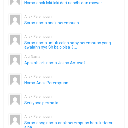
Nama anak laki laki dari riandhi dan mawar
Anak Perempuan
Saran nama anak perempuan
Anak Perempuan
Saran nama untuk calon baby perempuan yang
awalahn nya Sh kalo bisa 3 ...
Arti Nama
Apakah arti nama Jesna Amaya?
Anak Perempuan
Nama Anak Perempuan
Anak Perempuan
Serliyana permata
Anak Perempuan
Saran dong nama anak perempuan baru ketemu
ajna