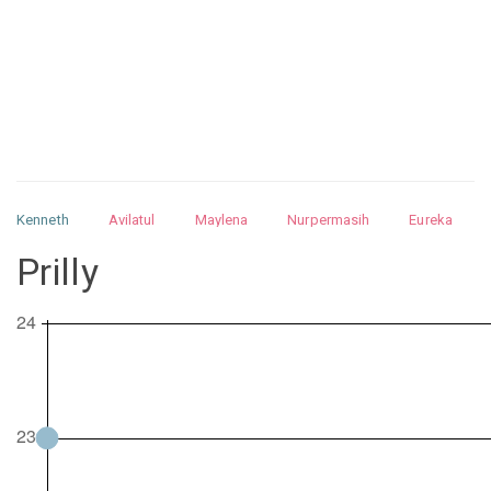
Kenneth
Avilatul
Maylena
Nurpermasih
Eureka
Julita
Matthew
Isabella
Arquelao
Kayla
Kayla
Prilly
Nurhilman
Pathin
Muhalis
Abdullah