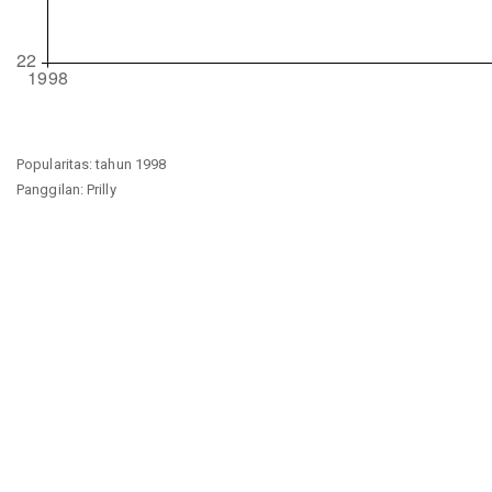
Popularitas: tahun 1998
Panggilan: Prilly