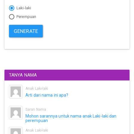
Laki-laki
Perempuan
GENERATE
TANYA NAMA
Anak Laki-laki
Arti dari nama ini apa?
Saran Nama
Mohon sarannya untuk nama anak Laki-laki dan
perempuan
Anak Laki-laki