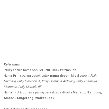
Keterangan
Prilly
adalah nama populer untuk anak Perempuan.
Nama
Prilly
paling cocok untuk
nama depan
. Misal seperti
Prilly
Nurmala, Prilly Florencia A, Prilly Florencia Ardhiany, Prilly Theresya
Melrosse, Prilly Mumek, dll
Nama ini di indonesia paling banyak ada di kota
Manado, Bandung,
Ambon, Tangerang, Waikabubak
.