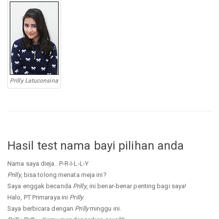
Prilly Latuconsina
Hasil test nama bayi pilihan anda
Nama saya dieja.. P-R-I-L-L-Y
Prilly
, bisa tolong menata meja ini?
Saya enggak becanda
Prilly
, ini benar-benar penting bagi saya!
Halo, PT Primaraya ini
Prilly
.
Saya berbicara dengan
Prilly
minggu ini.