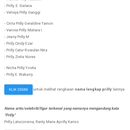
- Prilly. E. Sialana
- Velisya Prilly Ganggi
- Cinta Prilly Geraldine Tamon
- Vannia Prilly Mutiara I.
- Jeany Prilly M
- Prilly Cindy Ezar
- Prilly Catur Rowulan Nita
- Prilly Zivita Nores
- Nicha Prilly Yovita
- Prilly E. Wakarry
untuk melihat rangkaian
nama lengkap prilly
lainnya.
KLIK DISINI
Nama artis/selebriti/figur terkenal yang namanya mengandung kata
"Prilly"
Prilly Latuconsina, Ranty Maria Aprilly Kariso