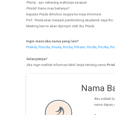
Prisila
... ayo sekarang waktunya sarapan
Prisila
? Kamu mau bertanya?
Kepada
Prisila
dimohon segera ke meja informasi
Prof.
Prisila
akan menjadi pembimbing akademik saya lho..
Meeting hari ini akan dipimpin oleh Ibu
Prisila
.
Ingin mencoba nama yang lain?
Priskila
,
Priscilla
,
Prisilia
,
Pricilia
,
Prihatin
,
Pricilla
,
Pricillia
,
Pri
Selanjutnya?
Jika ingin melihat informasi lebih lanjut tentang nama
Prisi
Nama Ba
Aku adalah b
nama depan, 