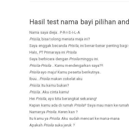
Hasil test nama bayi pilihan an
Nama saya dieja.. P-R-I-S-I-L-A
Prisila
, bisa tolong menata meja ini?
Saya enggak becanda
Prisila
, ini benar-benar penting bagi 
Halo, PT Primaraya ini
Prisila
.
Saya berbicara dengan
Prisila
minggu ini.
Prisila
-
Prisila
.. Kamu mendengarkan saya?!!
Prisila
ayo maju! Kamu peserta berikutnya..
Ibuu..
Prisila
makan cokelat aku
Prisila
. Itu kamu bukan?
Prisila
.. Aku cinta kamu!
Hei
Prisila
, ayo kita berangkat sekarang!
Kapan kamu ada di rumah
Prisila
? Saya mau main ke ruma
Namanya
Prisila
. Keren kan ?
Itu kamu ya
Prisila
. Aku sudah mencari ke mana-mana
Apakah
Prisila
suka jeruk ?