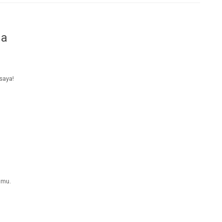
da
saya!
hmu.