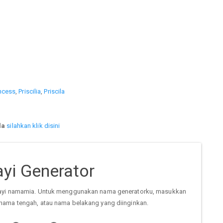
ncess
,
Priscilia
,
Priscila
la
silahkan klik disini
yi Generator
ayi namamia. Untuk menggunakan nama generatorku, masukkan
nama tengah, atau nama belakang yang diinginkan.