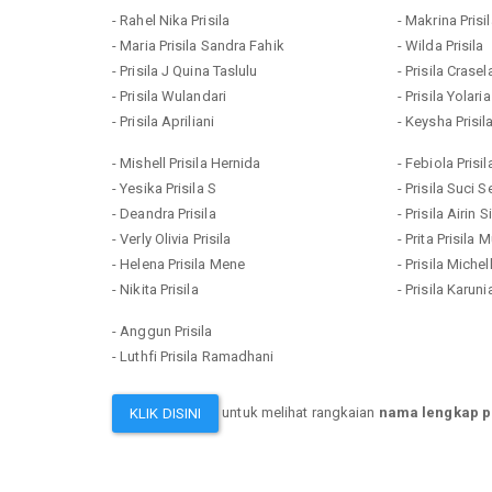
- Rahel Nika Prisila
- Makrina Prisi
- Maria Prisila Sandra Fahik
- Wilda Prisila
- Prisila J Quina Taslulu
- Prisila Cras
- Prisila Wulandari
- Prisila Yolari
- Prisila Apriliani
- Keysha Prisil
- Mishell Prisila Hernida
- Febiola Prisi
- Yesika Prisila S
- Prisila Suci 
- Deandra Prisila
- Prisila Airin S
- Verly Olivia Prisila
- Prita Prisila 
- Helena Prisila Mene
- Prisila Michel
- Nikita Prisila
- Prisila Karuni
- Anggun Prisila
- Luthfi Prisila Ramadhani
untuk melihat rangkaian
nama lengkap pr
KLIK DISINI