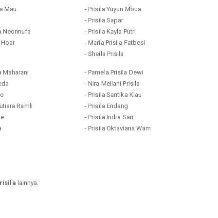
la Mau
- Prisila Yuyun Mbua
- Prisila Sapar
ela Neonnufa
- Prisila Kayla Putri
a Hoar
- Maria Prisila Fatbesi
a
- Sheila Prisila
la Maharani
- Pamela Prisila Dewi
Seda
- Nira Meilani Prisila
io
- Prisila Santika Klau
Mutiara Ramli
- Prisila Endang
le
- Prisila Indra Sari
a
- Prisila Oktaviana Wam
isila
lainnya.