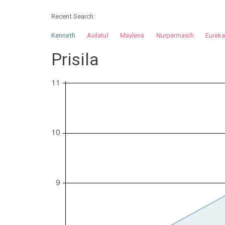
Recent Search:
Kenneth
Avilatul
Maylena
Nurpermasih
Eurek
Nurhilman
Pathin
Muhalis
Abdullah
Prisila