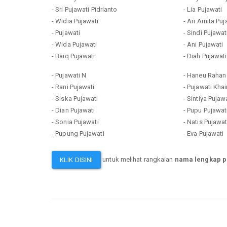
- Sri Pujawati Pidrianto
- Lia Pujawati
- Widia Pujawati
- Ari Arnita Pu
- Pujawati
- Sindi Pujawat
- Wida Pujawati
- Ani Pujawati
- Baiq Pujawati
- Diah Pujawat
- Pujawati N
- Haneu Rahan
- Rani Pujawati
- Pujawati Khai
- Siska Pujawati
- Sintiya Pujaw
- Dian Pujawati
- Pupu Pujawat
- Sonia Pujawati
- Natis Pujawat
- Pupung Pujawati
- Eva Pujawati
untuk melihat rangkaian
nama lengkap p
KLIK DISINI