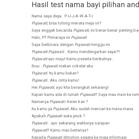
Hasil test nama bayi pilihan an
Nama saya dieja.. P-U-J-A-W-A-T-I
Pujawati
, bisa tolong menata meja ini?
Saya enggak becanda
Pujawati
, ini benar-benar penting ba
Halo, PT Primaraya ini
Pujawati
.
Saya berbicara dengan
Pujawati
minggu ini.
Pujawati
-
Pujawati
.. Kamu mendengarkan saya?!!
Pujawati
ayo maju! Kamu peserta berikutnya..
Ibuu..
Pujawati
makan cokelat aku
Pujawati
. Itu kamu bukan?
Pujawati
.. Aku cinta kamu!
Hei
Pujawati
, ayo kita berangkat sekarang!
Kapan kamu ada di rumah
Pujawati
? Saya mau main ke ru
Namanya
Pujawati
. Keren kan ?
Itu kamu ya
Pujawati
. Aku sudah mencari ke mana-mana
Apakah
Pujawati
suka jeruk ?
Pujawati
... ayo sekarang waktunya sarapan
Pujawati
? Kamu mau bertanya?
Kepada
Pujawati
dimohon segera ke meja informasi