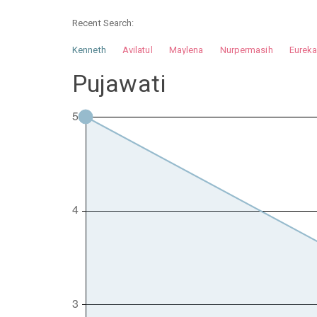
Recent Search:
Kenneth
Avilatul
Maylena
Nurpermasih
Eurek
Nurhilman
Pathin
Muhalis
Abdullah
Pujawati