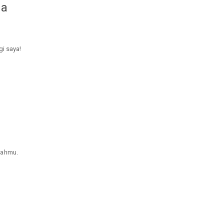
da
gi saya!
mahmu.