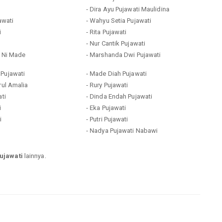
- Dira Ayu Pujawati Maulidina
jawati
- Wahyu Setia Pujawati
i
- Rita Pujawati
- Nur Cantik Pujawati
i Ni Made
- Marshanda Dwi Pujawati
 Pujawati
- Made Diah Pujawati
rul Amalia
- Rury Pujawati
ati
- Dinda Endah Pujawati
i
- Eka Pujawati
i
- Putri Pujawati
- Nadya Pujawati Nabawi
ujawati
lainnya.