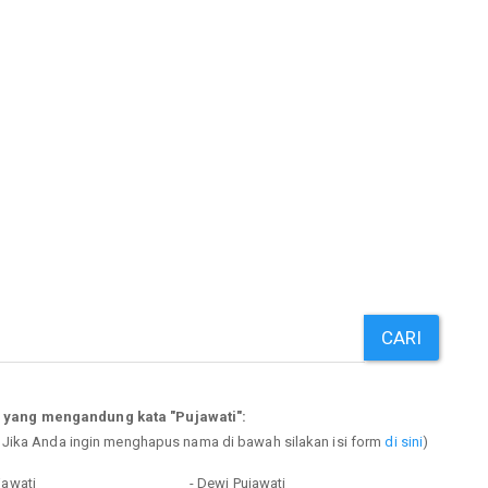
CARI
 yang mengandung kata "Pujawati":
. Jika Anda ingin menghapus nama di bawah silakan isi form
di sini
)
jawati
- Dewi Pujawati