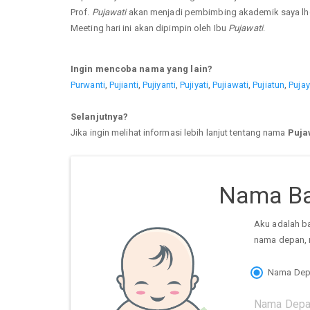
Prof.
Pujawati
akan menjadi pembimbing akademik saya lho
Meeting hari ini akan dipimpin oleh Ibu
Pujawati
.
Ingin mencoba nama yang lain?
Purwanti
,
Pujianti
,
Pujiyanti
,
Pujiyati
,
Pujiawati
,
Pujiatun
,
Pujay
Selanjutnya?
Jika ingin melihat informasi lebih lanjut tentang nama
Puja
Nama Ba
Aku adalah b
nama depan, 
Nama Dep