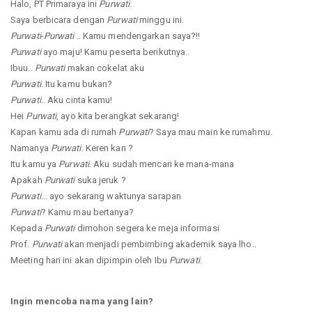
Halo, PT Primaraya ini
Purwati
.
Saya berbicara dengan
Purwati
minggu ini.
Purwati
-
Purwati
.. Kamu mendengarkan saya?!!
Purwati
ayo maju! Kamu peserta berikutnya..
Ibuu..
Purwati
makan cokelat aku
Purwati
. Itu kamu bukan?
Purwati
.. Aku cinta kamu!
Hei
Purwati
, ayo kita berangkat sekarang!
Kapan kamu ada di rumah
Purwati
? Saya mau main ke rumahmu.
Namanya
Purwati
. Keren kan ?
Itu kamu ya
Purwati
. Aku sudah mencari ke mana-mana
Apakah
Purwati
suka jeruk ?
Purwati
... ayo sekarang waktunya sarapan
Purwati
? Kamu mau bertanya?
Kepada
Purwati
dimohon segera ke meja informasi
Prof.
Purwati
akan menjadi pembimbing akademik saya lho..
Meeting hari ini akan dipimpin oleh Ibu
Purwati
.
Ingin mencoba nama yang lain?