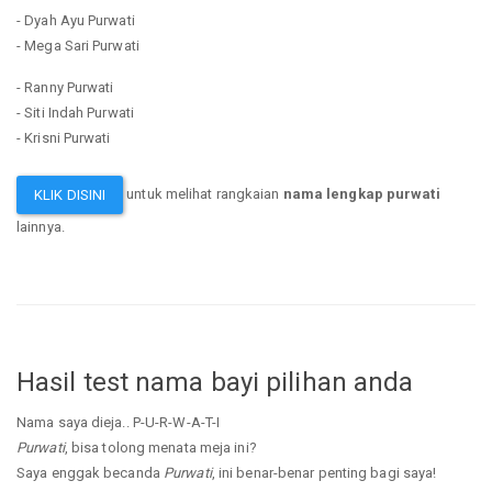
- Dyah Ayu Purwati
- Mega Sari Purwati
- Ranny Purwati
- Siti Indah Purwati
- Krisni Purwati
untuk melihat rangkaian
nama lengkap purwati
KLIK DISINI
lainnya.
Hasil test nama bayi pilihan anda
Nama saya dieja.. P-U-R-W-A-T-I
Purwati
, bisa tolong menata meja ini?
Saya enggak becanda
Purwati
, ini benar-benar penting bagi saya!