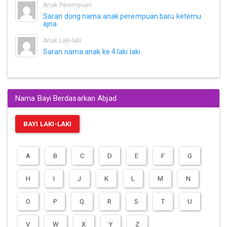
Anak Perempuan
Saran dong nama anak perempuan baru ketemu
ajna
Anak Laki-laki
Saran nama anak ke 4 laki laki
Nama Bayi Berdasarkan Abjad
BAYI LAKI-LAKI
A
B
C
D
E
F
G
H
I
J
K
L
M
N
O
P
Q
R
S
T
U
V
W
X
Y
Z