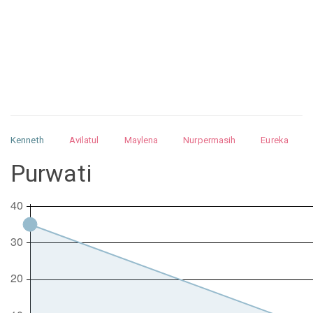
Kenneth
Avilatul
Maylena
Nurpermasih
Eureka
Julita
Matthew
Isabella
Arquelao
Kayla
Kayla
Purwati
Nurhilman
Pathin
Muhalis
Abdullah