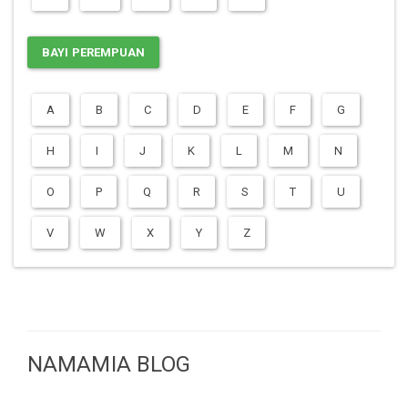
BAYI PEREMPUAN
A
B
C
D
E
F
G
H
I
J
K
L
M
N
O
P
Q
R
S
T
U
V
W
X
Y
Z
NAMAMIA BLOG