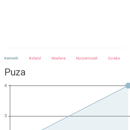
Kenneth
Avilatul
Maylena
Nurpermasih
Eureka
Julita
Matthew
Isabella
Arquelao
Kayla
Kayla
Puza
Nurhilman
Pathin
Muhalis
Abdullah