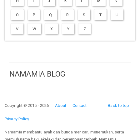
H
I
J
K
L
M
N
O
P
Q
R
S
T
U
V
W
X
Y
Z
NAMAMIA BLOG
Copyright © 2015 - 2026
About
Contact
Back to top
Privacy Policy
Namamia membantu ayah dan bunda mencari, menemukan, serta
memilih nama bayi laki-laki dan perempuan terbaik. Namamia