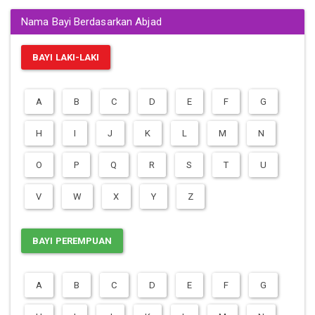
Nama Bayi Berdasarkan Abjad
BAYI LAKI-LAKI
A
B
C
D
E
F
G
H
I
J
K
L
M
N
O
P
Q
R
S
T
U
V
W
X
Y
Z
BAYI PEREMPUAN
A
B
C
D
E
F
G