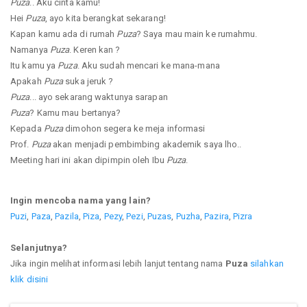
Puza
.. Aku cinta kamu!
Hei
Puza
, ayo kita berangkat sekarang!
Kapan kamu ada di rumah
Puza
? Saya mau main ke rumahmu.
Namanya
Puza
. Keren kan ?
Itu kamu ya
Puza
. Aku sudah mencari ke mana-mana
Apakah
Puza
suka jeruk ?
Puza
... ayo sekarang waktunya sarapan
Puza
? Kamu mau bertanya?
Kepada
Puza
dimohon segera ke meja informasi
Prof.
Puza
akan menjadi pembimbing akademik saya lho..
Meeting hari ini akan dipimpin oleh Ibu
Puza
.
Ingin mencoba nama yang lain?
Puzi
,
Paza
,
Pazila
,
Piza
,
Pezy
,
Pezi
,
Puzas
,
Puzha
,
Pazira
,
Pizra
Selanjutnya?
Jika ingin melihat informasi lebih lanjut tentang nama
Puza
silahkan
klik disini