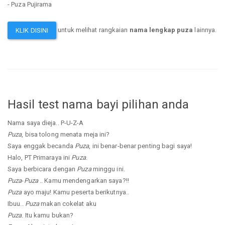
- Puza Pujirama
untuk melihat rangkaian
nama lengkap puza
lainnya.
KLIK DISINI
Hasil test nama bayi pilihan anda
Nama saya dieja.. P-U-Z-A
Puza
, bisa tolong menata meja ini?
Saya enggak becanda
Puza
, ini benar-benar penting bagi saya!
Halo, PT Primaraya ini
Puza
.
Saya berbicara dengan
Puza
minggu ini.
Puza
-
Puza
.. Kamu mendengarkan saya?!!
Puza
ayo maju! Kamu peserta berikutnya..
Ibuu..
Puza
makan cokelat aku
Puza
. Itu kamu bukan?