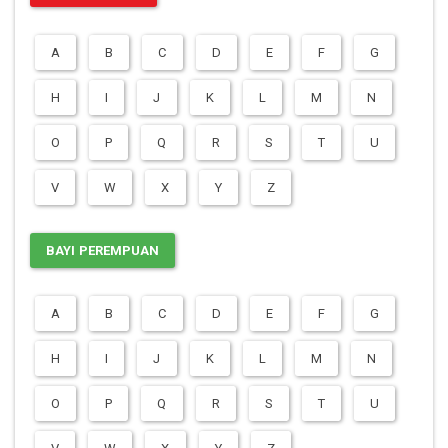
A
B
C
D
E
F
G
H
I
J
K
L
M
N
O
P
Q
R
S
T
U
V
W
X
Y
Z
BAYI PEREMPUAN
A
B
C
D
E
F
G
H
I
J
K
L
M
N
O
P
Q
R
S
T
U