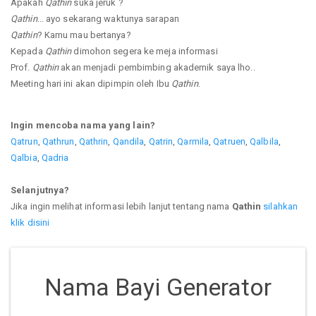
Apakah
Qathin
suka jeruk ?
Qathin
... ayo sekarang waktunya sarapan
Qathin
? Kamu mau bertanya?
Kepada
Qathin
dimohon segera ke meja informasi
Prof.
Qathin
akan menjadi pembimbing akademik saya lho..
Meeting hari ini akan dipimpin oleh Ibu
Qathin
.
Ingin mencoba nama yang lain?
Qatrun
,
Qathrun
,
Qathrin
,
Qandila
,
Qatrin
,
Qarmila
,
Qatruen
,
Qalbila
,
Qalbia
,
Qadria
Selanjutnya?
Jika ingin melihat informasi lebih lanjut tentang nama
Qathin
silahkan
klik disini
Nama Bayi Generator