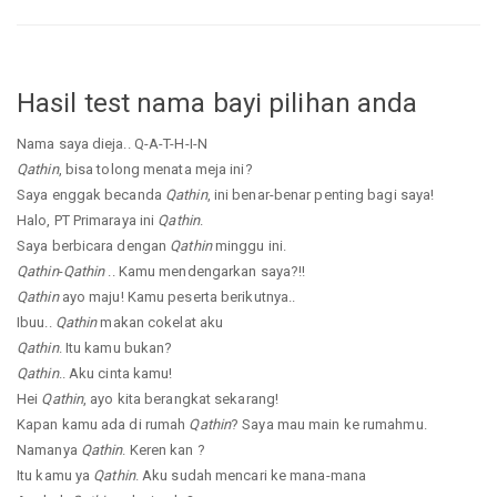
Hasil test nama bayi pilihan anda
Nama saya dieja.. Q-A-T-H-I-N
Qathin
, bisa tolong menata meja ini?
Saya enggak becanda
Qathin
, ini benar-benar penting bagi saya!
Halo, PT Primaraya ini
Qathin
.
Saya berbicara dengan
Qathin
minggu ini.
Qathin
-
Qathin
.. Kamu mendengarkan saya?!!
Qathin
ayo maju! Kamu peserta berikutnya..
Ibuu..
Qathin
makan cokelat aku
Qathin
. Itu kamu bukan?
Qathin
.. Aku cinta kamu!
Hei
Qathin
, ayo kita berangkat sekarang!
Kapan kamu ada di rumah
Qathin
? Saya mau main ke rumahmu.
Namanya
Qathin
. Keren kan ?
Itu kamu ya
Qathin
. Aku sudah mencari ke mana-mana