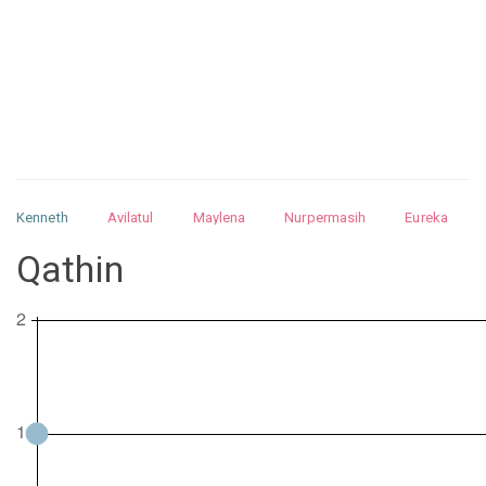
Kenneth
Avilatul
Maylena
Nurpermasih
Eureka
Julita
Matthew
Isabella
Arquelao
Kayla
Kayla
Qathin
Nurhilman
Pathin
Muhalis
Abdullah