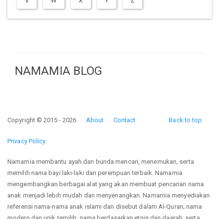
V
W
X
Y
Z
NAMAMIA BLOG
Copyright © 2015 - 2026
About
Contact
Back to top
Privacy Policy
Namamia membantu ayah dan bunda mencari, menemukan, serta
memilih nama bayi laki-laki dan perempuan terbaik. Namamia
mengembangkan berbagai alat yang akan membuat pencarian nama
anak menjadi lebih mudah dan menyenangkan. Namamia menyediakan
referensi nama-nama anak islami dan disebut dalam Al-Quran; nama
modern dan unik terpilih; nama berdasarkan etnis dan daerah; serta