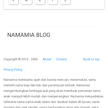
V
W
X
Y
Z
NAMAMIA BLOG
Copyright © 2015 - 2026
About
Contact
Back to top
Privacy Policy
Namamia membantu ayah dan bunda mencari, menemukan, serta
memilih nama bayi laki-laki dan perempuan terbaik. Namamia
mengembangkan berbagai alat yang akan membuat pencarian nama
anak menjadi lebih mudah dan menyenangkan. Namamia menyediakan
referensi nama-nama anak islami dan disebut dalam Al-Quran; nama
modern dan unik terpilih; nama berdasarkan etnis dan daerah; serta