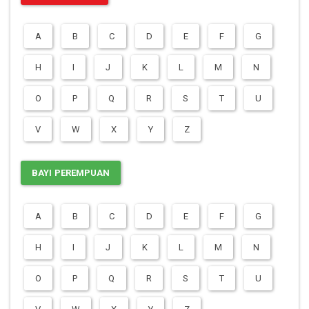
A
B
C
D
E
F
G
H
I
J
K
L
M
N
O
P
Q
R
S
T
U
V
W
X
Y
Z
BAYI PEREMPUAN
A
B
C
D
E
F
G
H
I
J
K
L
M
N
O
P
Q
R
S
T
U