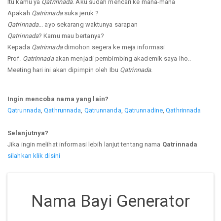
Itu kamu ya
Qatrinnada
. Aku sudah mencari ke mana-mana
Apakah
Qatrinnada
suka jeruk ?
Qatrinnada
... ayo sekarang waktunya sarapan
Qatrinnada
? Kamu mau bertanya?
Kepada
Qatrinnada
dimohon segera ke meja informasi
Prof.
Qatrinnada
akan menjadi pembimbing akademik saya lho..
Meeting hari ini akan dipimpin oleh Ibu
Qatrinnada
.
Ingin mencoba nama yang lain?
Qatrunnada
,
Qathrunnada
,
Qatrunnanda
,
Qatrunnadine
,
Qathrinnada
Selanjutnya?
Jika ingin melihat informasi lebih lanjut tentang nama
Qatrinnada
silahkan klik disini
Nama Bayi Generator