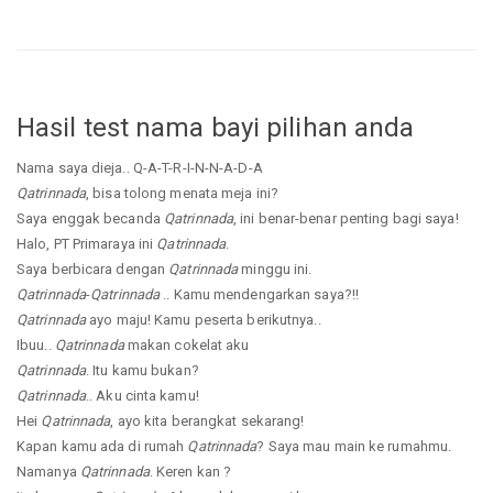
Hasil test nama bayi pilihan anda
Nama saya dieja.. Q-A-T-R-I-N-N-A-D-A
Qatrinnada
, bisa tolong menata meja ini?
Saya enggak becanda
Qatrinnada
, ini benar-benar penting bagi saya!
Halo, PT Primaraya ini
Qatrinnada
.
Saya berbicara dengan
Qatrinnada
minggu ini.
Qatrinnada
-
Qatrinnada
.. Kamu mendengarkan saya?!!
Qatrinnada
ayo maju! Kamu peserta berikutnya..
Ibuu..
Qatrinnada
makan cokelat aku
Qatrinnada
. Itu kamu bukan?
Qatrinnada
.. Aku cinta kamu!
Hei
Qatrinnada
, ayo kita berangkat sekarang!
Kapan kamu ada di rumah
Qatrinnada
? Saya mau main ke rumahmu.
Namanya
Qatrinnada
. Keren kan ?