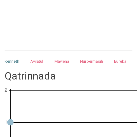
Kenneth
Avilatul
Maylena
Nurpermasih
Eureka
Julita
Matthew
Isabella
Arquelao
Kayla
Kayla
Qatrinnada
Nurhilman
Pathin
Muhalis
Abdullah