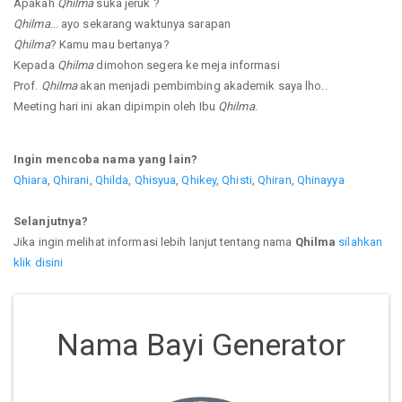
Apakah
Qhilma
suka jeruk ?
Qhilma
... ayo sekarang waktunya sarapan
Qhilma
? Kamu mau bertanya?
Kepada
Qhilma
dimohon segera ke meja informasi
Prof.
Qhilma
akan menjadi pembimbing akademik saya lho..
Meeting hari ini akan dipimpin oleh Ibu
Qhilma
.
Ingin mencoba nama yang lain?
Qhiara
,
Qhirani
,
Qhilda
,
Qhisyua
,
Qhikey
,
Qhisti
,
Qhiran
,
Qhinayya
Selanjutnya?
Jika ingin melihat informasi lebih lanjut tentang nama
Qhilma
silahkan
klik disini
Nama Bayi Generator