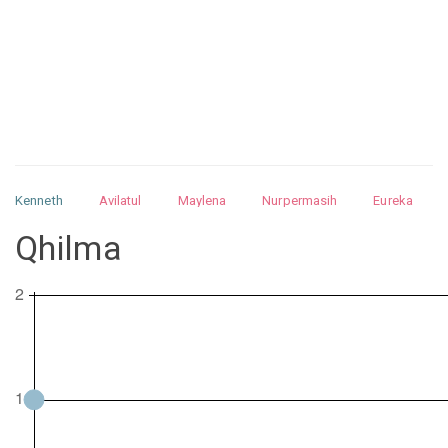
Kenneth
Avilatul
Maylena
Nurpermasih
Eureka
Julita
Matthew
Isabella
Arquelao
Kayla
Kayla
Qhilma
Nurhilman
Pathin
Muhalis
Abdullah