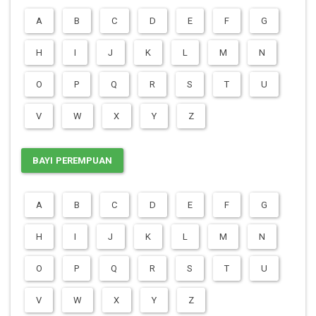
A
B
C
D
E
F
G
H
I
J
K
L
M
N
O
P
Q
R
S
T
U
V
W
X
Y
Z
BAYI PEREMPUAN
A
B
C
D
E
F
G
H
I
J
K
L
M
N
O
P
Q
R
S
T
U
V
W
X
Y
Z