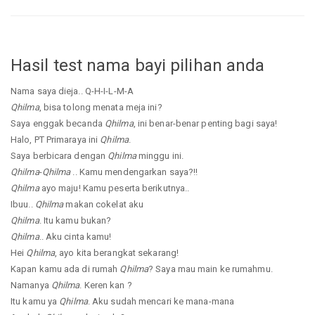
Hasil test nama bayi pilihan anda
Nama saya dieja.. Q-H-I-L-M-A
Qhilma
, bisa tolong menata meja ini?
Saya enggak becanda
Qhilma
, ini benar-benar penting bagi saya!
Halo, PT Primaraya ini
Qhilma
.
Saya berbicara dengan
Qhilma
minggu ini.
Qhilma
-
Qhilma
.. Kamu mendengarkan saya?!!
Qhilma
ayo maju! Kamu peserta berikutnya..
Ibuu..
Qhilma
makan cokelat aku
Qhilma
. Itu kamu bukan?
Qhilma
.. Aku cinta kamu!
Hei
Qhilma
, ayo kita berangkat sekarang!
Kapan kamu ada di rumah
Qhilma
? Saya mau main ke rumahmu.
Namanya
Qhilma
. Keren kan ?
Itu kamu ya
Qhilma
. Aku sudah mencari ke mana-mana