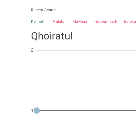
Recent Search:
Kenneth
Avilatul
Maylena
Nurpermasih
Eurek
Nurhilman
Pathin
Muhalis
Abdullah
Qhoiratul