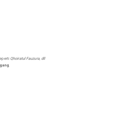
seperti
Qhoiratul Fauzura, dll
gang
.