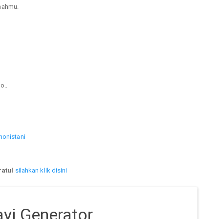
mahmu.
o..
honistani
ratul
silahkan klik disini
yi Generator