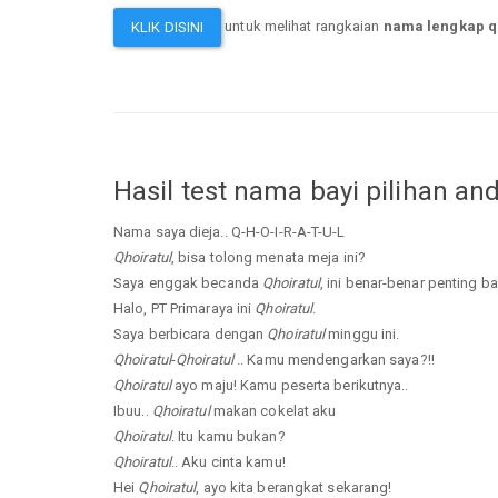
untuk melihat rangkaian
nama lengkap q
KLIK DISINI
Hasil test nama bayi pilihan an
Nama saya dieja.. Q-H-O-I-R-A-T-U-L
Qhoiratul
, bisa tolong menata meja ini?
Saya enggak becanda
Qhoiratul
, ini benar-benar penting ba
Halo, PT Primaraya ini
Qhoiratul
.
Saya berbicara dengan
Qhoiratul
minggu ini.
Qhoiratul
-
Qhoiratul
.. Kamu mendengarkan saya?!!
Qhoiratul
ayo maju! Kamu peserta berikutnya..
Ibuu..
Qhoiratul
makan cokelat aku
Qhoiratul
. Itu kamu bukan?
Qhoiratul
.. Aku cinta kamu!
Hei
Qhoiratul
, ayo kita berangkat sekarang!