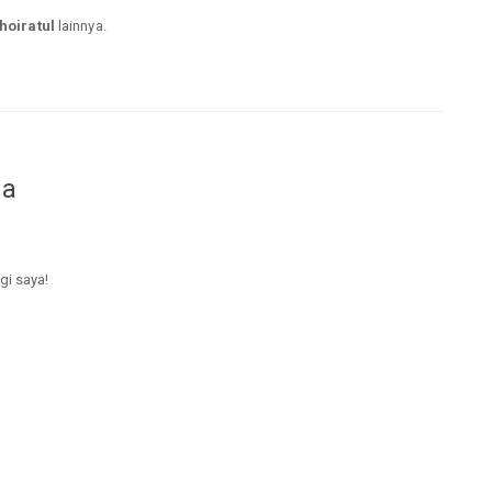
hoiratul
lainnya.
da
gi saya!