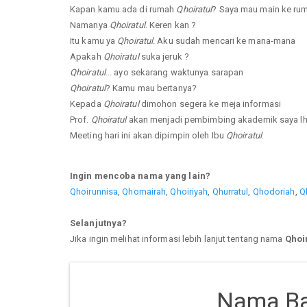
Kapan kamu ada di rumah
Qhoiratul
? Saya mau main ke ru
Namanya
Qhoiratul
. Keren kan ?
Itu kamu ya
Qhoiratul
. Aku sudah mencari ke mana-mana
Apakah
Qhoiratul
suka jeruk ?
Qhoiratul
... ayo sekarang waktunya sarapan
Qhoiratul
? Kamu mau bertanya?
Kepada
Qhoiratul
dimohon segera ke meja informasi
Prof.
Qhoiratul
akan menjadi pembimbing akademik saya lh
Meeting hari ini akan dipimpin oleh Ibu
Qhoiratul
.
Ingin mencoba nama yang lain?
Qhoirunnisa
,
Qhomairah
,
Qhoiriyah
,
Qhurratul
,
Qhodoriah
,
Q
Selanjutnya?
Jika ingin melihat informasi lebih lanjut tentang nama
Qhoi
Nama Ba