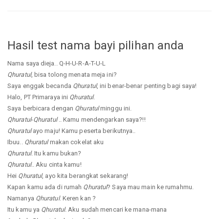
Hasil test nama bayi pilihan anda
Nama saya dieja.. Q-H-U-R-A-T-U-L
Qhuratul
, bisa tolong menata meja ini?
Saya enggak becanda
Qhuratul
, ini benar-benar penting bagi saya!
Halo, PT Primaraya ini
Qhuratul
.
Saya berbicara dengan
Qhuratul
minggu ini.
Qhuratul
-
Qhuratul
.. Kamu mendengarkan saya?!!
Qhuratul
ayo maju! Kamu peserta berikutnya..
Ibuu..
Qhuratul
makan cokelat aku
Qhuratul
. Itu kamu bukan?
Qhuratul
.. Aku cinta kamu!
Hei
Qhuratul
, ayo kita berangkat sekarang!
Kapan kamu ada di rumah
Qhuratul
? Saya mau main ke rumahmu.
Namanya
Qhuratul
. Keren kan ?
Itu kamu ya
Qhuratul
. Aku sudah mencari ke mana-mana