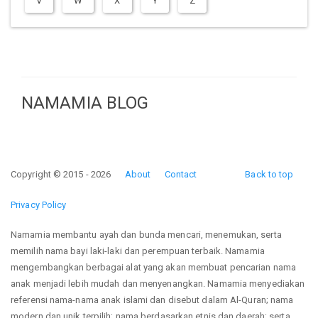
V
W
X
Y
Z
NAMAMIA BLOG
Copyright © 2015 - 2026
About
Contact
Back to top
Privacy Policy
Namamia membantu ayah dan bunda mencari, menemukan, serta
memilih nama bayi laki-laki dan perempuan terbaik. Namamia
mengembangkan berbagai alat yang akan membuat pencarian nama
anak menjadi lebih mudah dan menyenangkan. Namamia menyediakan
referensi nama-nama anak islami dan disebut dalam Al-Quran; nama
modern dan unik terpilih; nama berdasarkan etnis dan daerah; serta