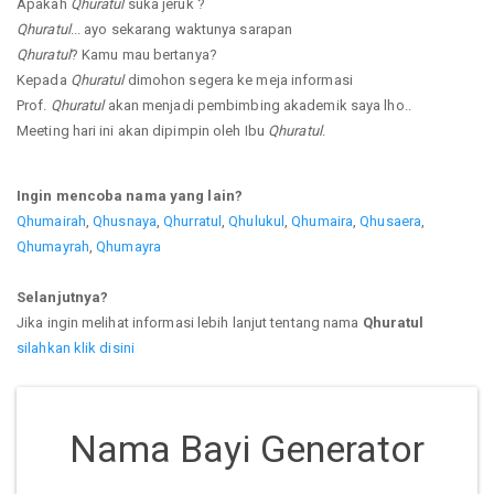
Apakah
Qhuratul
suka jeruk ?
Qhuratul
... ayo sekarang waktunya sarapan
Qhuratul
? Kamu mau bertanya?
Kepada
Qhuratul
dimohon segera ke meja informasi
Prof.
Qhuratul
akan menjadi pembimbing akademik saya lho..
Meeting hari ini akan dipimpin oleh Ibu
Qhuratul
.
Ingin mencoba nama yang lain?
Qhumairah
,
Qhusnaya
,
Qhurratul
,
Qhulukul
,
Qhumaira
,
Qhusaera
,
Qhumayrah
,
Qhumayra
Selanjutnya?
Jika ingin melihat informasi lebih lanjut tentang nama
Qhuratul
silahkan klik disini
Nama Bayi Generator