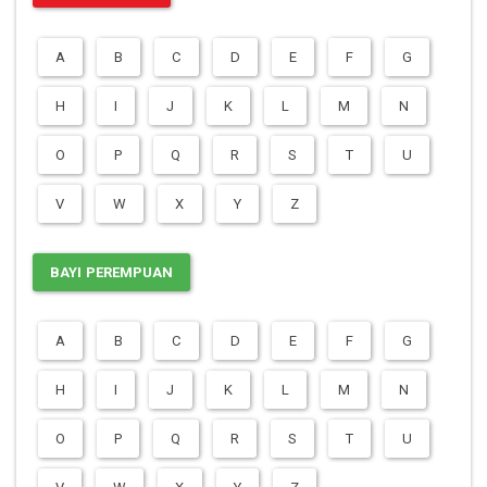
A
B
C
D
E
F
G
H
I
J
K
L
M
N
O
P
Q
R
S
T
U
V
W
X
Y
Z
BAYI PEREMPUAN
A
B
C
D
E
F
G
H
I
J
K
L
M
N
O
P
Q
R
S
T
U