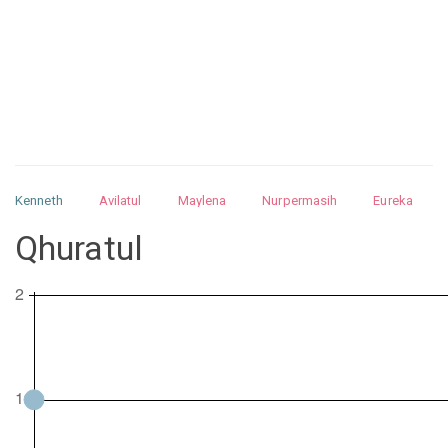
Kenneth
Avilatul
Maylena
Nurpermasih
Eureka
Julita
Matthew
Isabella
Arquelao
Kayla
Kayla
Qhuratul
Nurhilman
Pathin
Muhalis
Abdullah