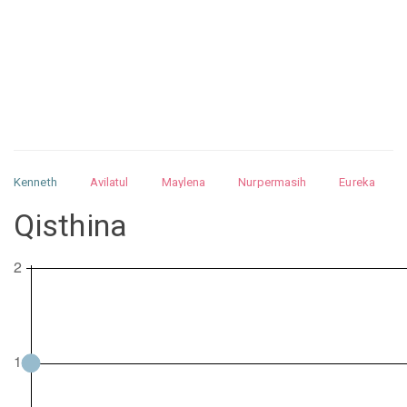
Kenneth
Avilatul
Maylena
Nurpermasih
Eureka
Julita
Matthew
Isabella
Arquelao
Kayla
Kayla
Qisthina
Nurhilman
Pathin
Muhalis
Abdullah