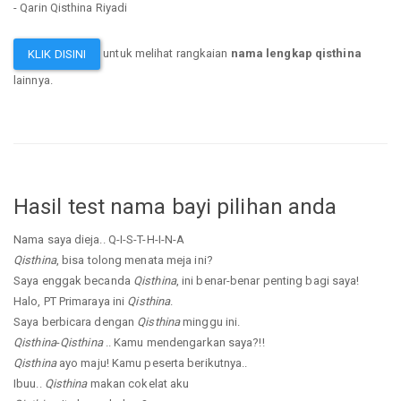
- Qarin Qisthina Riyadi
untuk melihat rangkaian
nama lengkap qisthina
KLIK DISINI
lainnya.
Hasil test nama bayi pilihan anda
Nama saya dieja.. Q-I-S-T-H-I-N-A
Qisthina
, bisa tolong menata meja ini?
Saya enggak becanda
Qisthina
, ini benar-benar penting bagi saya!
Halo, PT Primaraya ini
Qisthina
.
Saya berbicara dengan
Qisthina
minggu ini.
Qisthina
-
Qisthina
.. Kamu mendengarkan saya?!!
Qisthina
ayo maju! Kamu peserta berikutnya..
Ibuu..
Qisthina
makan cokelat aku