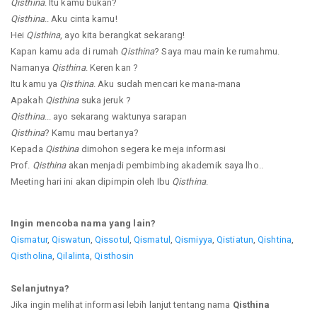
Qisthina
. Itu kamu bukan?
Qisthina
.. Aku cinta kamu!
Hei
Qisthina
, ayo kita berangkat sekarang!
Kapan kamu ada di rumah
Qisthina
? Saya mau main ke rumahmu.
Namanya
Qisthina
. Keren kan ?
Itu kamu ya
Qisthina
. Aku sudah mencari ke mana-mana
Apakah
Qisthina
suka jeruk ?
Qisthina
... ayo sekarang waktunya sarapan
Qisthina
? Kamu mau bertanya?
Kepada
Qisthina
dimohon segera ke meja informasi
Prof.
Qisthina
akan menjadi pembimbing akademik saya lho..
Meeting hari ini akan dipimpin oleh Ibu
Qisthina
.
Ingin mencoba nama yang lain?
Qismatur
,
Qiswatun
,
Qissotul
,
Qismatul
,
Qismiyya
,
Qistiatun
,
Qishtina
,
Qistholina
,
Qilalinta
,
Qisthosin
Selanjutnya?
Jika ingin melihat informasi lebih lanjut tentang nama
Qisthina