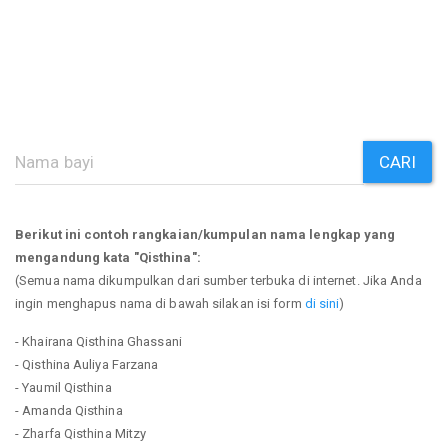
CARI
Berikut ini contoh rangkaian/kumpulan nama lengkap yang
mengandung kata "Qisthina":
(Semua nama dikumpulkan dari sumber terbuka di internet. Jika Anda
ingin menghapus nama di bawah silakan isi form
di sini
)
- Khairana Qisthina Ghassani
- Qisthina Auliya Farzana
- Yaumil Qisthina
- Amanda Qisthina
- Zharfa Qisthina Mitzy