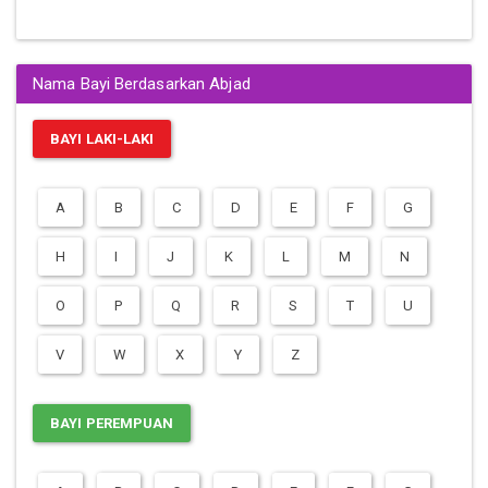
Nama Bayi Berdasarkan Abjad
BAYI LAKI-LAKI
A
B
C
D
E
F
G
H
I
J
K
L
M
N
O
P
Q
R
S
T
U
V
W
X
Y
Z
BAYI PEREMPUAN