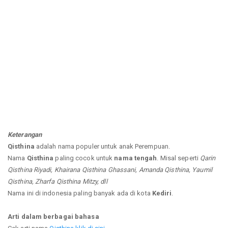
Keterangan
Qisthina
adalah nama populer untuk anak Perempuan.
Nama
Qisthina
paling cocok untuk
nama tengah
. Misal seperti
Qarin
Qisthina Riyadi, Khairana Qisthina Ghassani, Amanda Qisthina, Yaumil
Qisthina, Zharfa Qisthina Mitzy, dll
Nama ini di indonesia paling banyak ada di kota
Kediri
.
Arti dalam berbagai bahasa