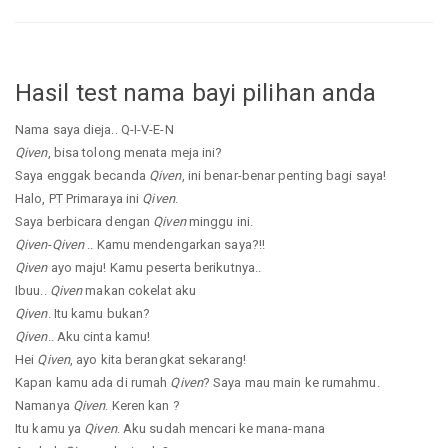
Hasil test nama bayi pilihan anda
Nama saya dieja.. Q-I-V-E-N
Qiven
, bisa tolong menata meja ini?
Saya enggak becanda
Qiven
, ini benar-benar penting bagi saya!
Halo, PT Primaraya ini
Qiven
.
Saya berbicara dengan
Qiven
minggu ini.
Qiven
-
Qiven
.. Kamu mendengarkan saya?!!
Qiven
ayo maju! Kamu peserta berikutnya..
Ibuu..
Qiven
makan cokelat aku
Qiven
. Itu kamu bukan?
Qiven
.. Aku cinta kamu!
Hei
Qiven
, ayo kita berangkat sekarang!
Kapan kamu ada di rumah
Qiven
? Saya mau main ke rumahmu.
Namanya
Qiven
. Keren kan ?
Itu kamu ya
Qiven
. Aku sudah mencari ke mana-mana