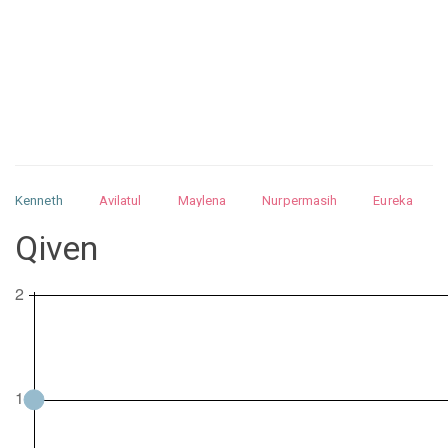
Kenneth
Avilatul
Maylena
Nurpermasih
Eureka
Julita
Matthew
Isabella
Arquelao
Kayla
Kayla
Qiven
Nurhilman
Pathin
Muhalis
Abdullah