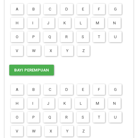
A
B
C
D
E
F
G
H
I
J
K
L
M
N
O
P
Q
R
S
T
U
V
W
X
Y
Z
BAYI PEREMPUAN
A
B
C
D
E
F
G
H
I
J
K
L
M
N
O
P
Q
R
S
T
U
V
W
X
Y
Z