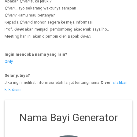
Apakah
Qiven
suka jeruk ?
Qiven
... ayo sekarang waktunya sarapan
Qiven
? Kamu mau bertanya?
Kepada
Qiven
dimohon segera ke meja informasi
Prof.
Qiven
akan menjadi pembimbing akademik saya lho..
Meeting hari ini akan dipimpin oleh Bapak
Qiven
.
Ingin mencoba nama yang lain?
Qivly
Selanjutnya?
Jika ingin melihat informasi lebih lanjut tentang nama
Qiven
silahkan
klik disini
Nama Bayi Generator