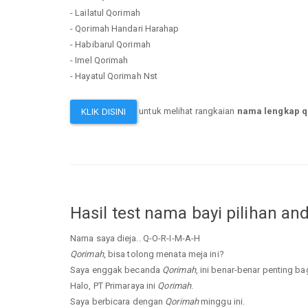
- Lailatul Qorimah
- Qorimah Handari Harahap
- Habibarul Qorimah
- Imel Qorimah
- Hayatul Qorimah Nst
untuk melihat rangkaian
nama lengkap 
KLIK DISINI
Hasil test nama bayi pilihan an
Nama saya dieja.. Q-O-R-I-M-A-H
Qorimah
, bisa tolong menata meja ini?
Saya enggak becanda
Qorimah
, ini benar-benar penting ba
Halo, PT Primaraya ini
Qorimah
.
Saya berbicara dengan
Qorimah
minggu ini.