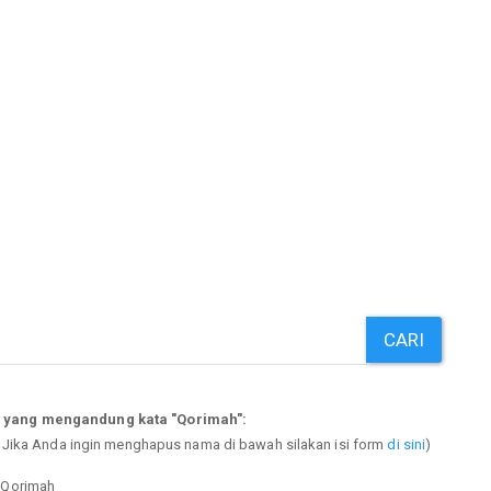
CARI
p yang mengandung kata "Qorimah":
. Jika Anda ingin menghapus nama di bawah silakan isi form
di sini
)
r Qorimah