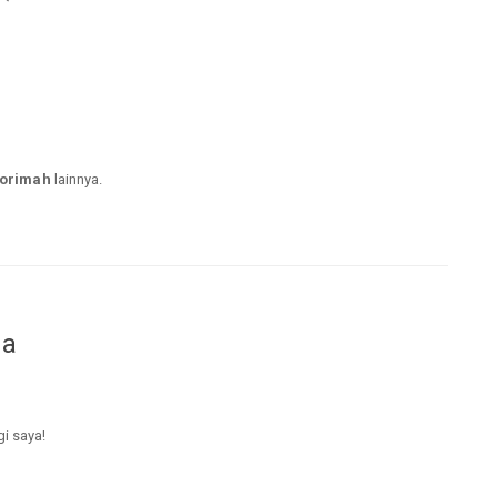
qorimah
lainnya.
da
gi saya!