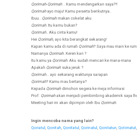
Qorimah
-
Qorimah
.. Kamu mendengarkan saya?!!
Qorimah
ayo maju! Kamu peserta berikutnya..
Ibuu..
Qorimah
makan cokelat aku
Qorimah
. Itu kamu bukan?
Qorimah
.. Aku cinta kamu!
Hei
Qorimah
, ayo kita berangkat sekarang!
Kapan kamu ada di rumah
Qorimah
? Saya mau main ke ru
Namanya
Qorimah
. Keren kan ?
Itu kamu ya
Qorimah
. Aku sudah mencari ke mana-mana
Apakah
Qorimah
suka jeruk ?
Qorimah
... ayo sekarang waktunya sarapan
Qorimah
? Kamu mau bertanya?
Kepada
Qorimah
dimohon segera ke meja informasi
Prof.
Qorimah
akan menjadi pembimbing akademik saya lho
Meeting hari ini akan dipimpin oleh Ibu
Qorimah
.
Ingin mencoba nama yang lain?
Qoriatul
,
Qonitah
,
Qonitatul
,
Qorinatul
,
Qonitatun
,
Qotimatut