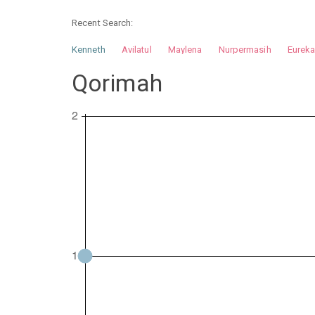
Recent Search:
Kenneth
Avilatul
Maylena
Nurpermasih
Eurek
Nurhilman
Pathin
Muhalis
Abdullah
Qorimah