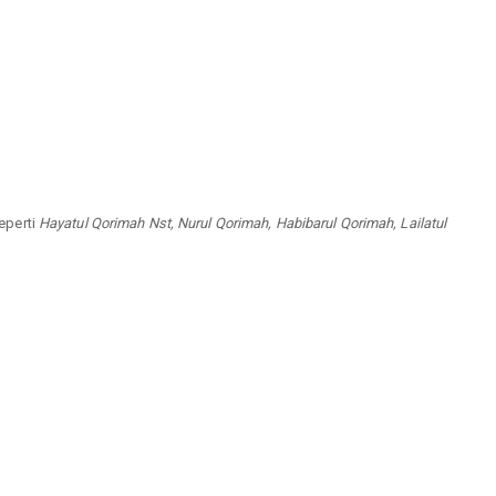
seperti
Hayatul Qorimah Nst, Nurul Qorimah, Habibarul Qorimah, Lailatul