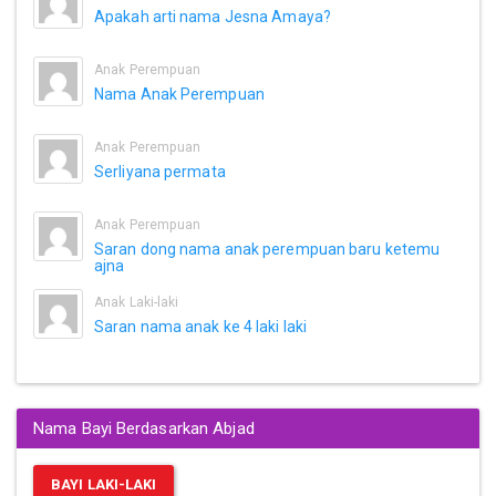
Apakah arti nama Jesna Amaya?
Anak Perempuan
Nama Anak Perempuan
Anak Perempuan
Serliyana permata
Anak Perempuan
Saran dong nama anak perempuan baru ketemu
ajna
Anak Laki-laki
Saran nama anak ke 4 laki laki
Nama Bayi Berdasarkan Abjad
BAYI LAKI-LAKI