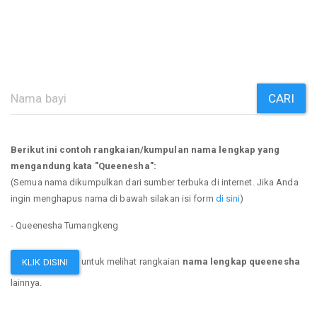
CARI
Berikut ini contoh rangkaian/kumpulan nama lengkap yang
mengandung kata "Queenesha":
(Semua nama dikumpulkan dari sumber terbuka di internet. Jika Anda
ingin menghapus nama di bawah silakan isi form
di sini
)
- Queenesha Tumangkeng
untuk melihat rangkaian
nama lengkap queenesha
KLIK DISINI
lainnya.