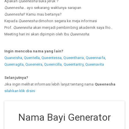
Apakah
Queenesha
suka jeruk ?
Queenesha
... ayo sekarang waktunya sarapan
Queenesha
? Kamu mau bertanya?
Kepada
Queenesha
dimohon segera ke meja informasi
Prof.
Queenesha
akan menjadi pembimbing akademik saya lho..
Meeting hari ini akan dipimpin oleh Ibu
Queenesha
.
Ingin mencoba nama yang lain?
Quaneisha
,
Quentella
,
Queentessa
,
Queentharra
,
Queennaifa
,
Queenagita
,
Queeneira
,
Queencilla
,
Queentantry
,
Queenavita
Selanjutnya?
Jika ingin melihat informasi lebih lanjut tentang nama
Queenesha
silahkan klik disini
Nama Bayi Generator