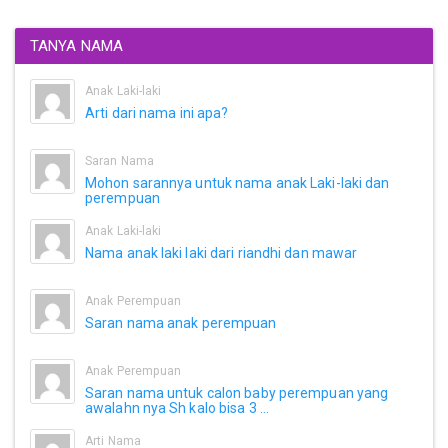
TANYA NAMA
Anak Laki-laki
Arti dari nama ini apa?
Saran Nama
Mohon sarannya untuk nama anak Laki-laki dan
perempuan
Anak Laki-laki
Nama anak laki laki dari riandhi dan mawar
Anak Perempuan
Saran nama anak perempuan
Anak Perempuan
Saran nama untuk calon baby perempuan yang
awalahn nya Sh kalo bisa 3 ...
Arti Nama