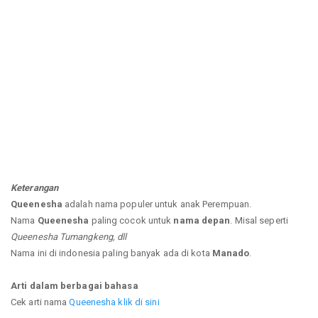
Keterangan
Queenesha
adalah nama populer untuk anak Perempuan.
Nama
Queenesha
paling cocok untuk
nama depan
. Misal seperti
Queenesha Tumangkeng, dll
Nama ini di indonesia paling banyak ada di kota
Manado
.
Arti dalam berbagai bahasa
Cek arti nama
Queenesha klik di sini