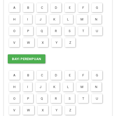
A
B
C
D
E
F
G
H
I
J
K
L
M
N
O
P
Q
R
S
T
U
V
W
X
Y
Z
BAYI PEREMPUAN
A
B
C
D
E
F
G
H
I
J
K
L
M
N
O
P
Q
R
S
T
U
V
W
X
Y
Z