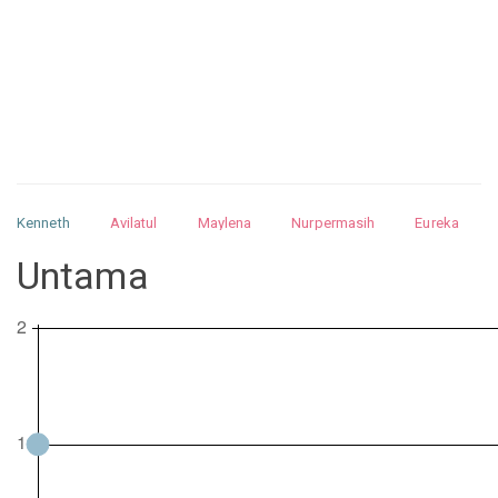
Kenneth
Avilatul
Maylena
Nurpermasih
Eureka
Julita
Matthew
Isabella
Arquelao
Kayla
Kayla
Untama
Nurhilman
Pathin
Muhalis
Abdullah