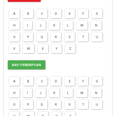
A
B
C
D
E
F
G
H
I
J
K
L
M
N
O
P
Q
R
S
T
U
V
W
X
Y
Z
BAYI PEREMPUAN
A
B
C
D
E
F
G
H
I
J
K
L
M
N
O
P
Q
R
S
T
U