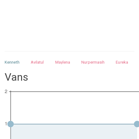
Kenneth
Avilatul
Maylena
Nurpermasih
Eureka
Julita
Matthew
Isabella
Arquelao
Kayla
Kayla
Vans
Nurhilman
Pathin
Muhalis
Abdullah