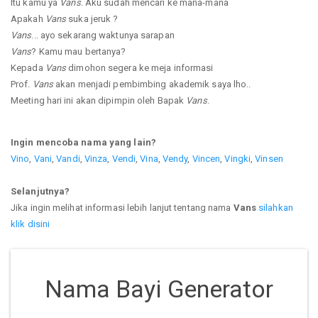
Itu kamu ya
Vans
. Aku sudah mencari ke mana-mana
Apakah
Vans
suka jeruk ?
Vans
... ayo sekarang waktunya sarapan
Vans
? Kamu mau bertanya?
Kepada
Vans
dimohon segera ke meja informasi
Prof.
Vans
akan menjadi pembimbing akademik saya lho..
Meeting hari ini akan dipimpin oleh Bapak
Vans
.
Ingin mencoba nama yang lain?
Vino
,
Vani
,
Vandi
,
Vinza
,
Vendi
,
Vina
,
Vendy
,
Vincen
,
Vingki
,
Vinsen
Selanjutnya?
Jika ingin melihat informasi lebih lanjut tentang nama
Vans
silahkan
klik disini
Nama Bayi Generator