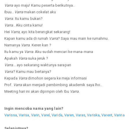
Varra
ayo maju! Kamu peserta berikutnya..
Ibuu..
Varra
makan cokelat aku
Varra
. Itu kamu bukan?
Varra
.. Aku cinta kamu!
Hei
Varra
, ayo kita berangkat sekarang!
Kapan kamu ada di rumah
Varra
? Saya mau main ke rumahmu.
Namanya
Varra
. Keren kan ?
Itu kamu ya
Varra
. Aku sudah mencari ke mana-mana
Apakah
Varra
suka jeruk ?
Varra
... ayo sekarang waktunya sarapan
Varra
? Kamu mau bertanya?
Kepada
Varra
dimohon segera ke meja informasi
Prof.
Varra
akan menjadi pembimbing akademik saya lho..
Meeting hari ini akan dipimpin oleh Ibu
Varra
.
Ingin mencoba nama yang lain?
Varissa
,
Varisa
,
Varin
,
Varel
,
Varida
,
Varen
,
Varas
,
Variska
,
Varent
,
Varina
Selanjutnya?