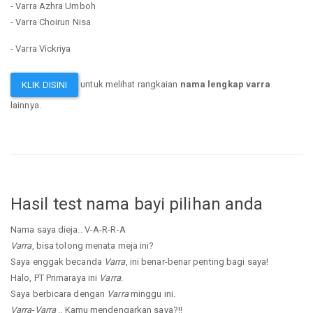
- Varra Azhra Umboh
- Varra Choirun Nisa
- Varra Vickriya
untuk melihat rangkaian
nama lengkap varra
KLIK DISINI
lainnya.
Hasil test nama bayi pilihan anda
Nama saya dieja.. V-A-R-R-A
Varra
, bisa tolong menata meja ini?
Saya enggak becanda
Varra
, ini benar-benar penting bagi saya!
Halo, PT Primaraya ini
Varra
.
Saya berbicara dengan
Varra
minggu ini.
Varra
-
Varra
.. Kamu mendengarkan saya?!!