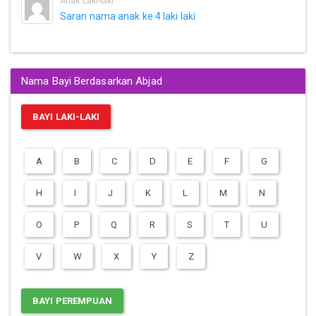
Anak Laki-laki
Saran nama anak ke 4 laki laki
Nama Bayi Berdasarkan Abjad
BAYI LAKI-LAKI
A
B
C
D
E
F
G
H
I
J
K
L
M
N
O
P
Q
R
S
T
U
V
W
X
Y
Z
BAYI PEREMPUAN