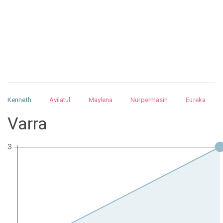
Kenneth
Avilatul
Maylena
Nurpermasih
Eureka
Julita
Matthew
Isabella
Arquelao
Kayla
Kayla
Varra
Nurhilman
Pathin
Muhalis
Abdullah