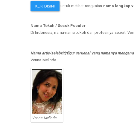
untuk melihat rangkaian
nama lengkap 
KLIK DISINI
Nama Tokoh / Sosok Populer
Di Indonesia, nama-nama tokoh dan profesinya seperti Ve
Nama artis/selebriti/figur terkenal yang namanya mengand
Venna Melinda
Venna Melinda