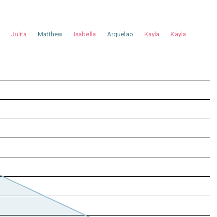
a
Julita
Matthew
Isabella
Arquelao
Kayla
Kayla