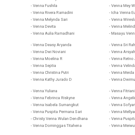
- Venna Fushila
- Venna Mey W
- Venna Rivera Ramadini
- Icha Venna E
- Venna Melynda Sari
- Venna Wiresl
- Venna Devita
- Venna Melin
- Venna Aulia Ramadhani
- Masayu Venna
- Venna Deasy Aryanda
- Venna Sri Ra
- Venna Dwi Noviani
- Venna Arsya
- Venna Moelina R
- Venna Retno 
- Venna Septia
- Venna Velind
- Venna Christina Putri
- Venna Meida 
- Venna Kathy Jurado D
- Venna Dwimu
- Venna Yuliana
- Venna Fitrian
- Venna Febrinca Riskyne
- Venna Angel
- Venna Isabela Sumangkut
- Venna Sofya
- Venna Puspita Permana Sari
- Venna Melly
- Christy Venna Wulan Dendhana
- Venna Puspita
- Venna Dominggas Titahena
- Venna Meiwu