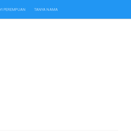
YI PEREMPUAN
TANYA NAMA