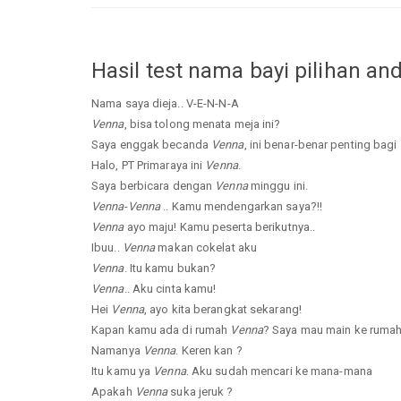
Hasil test nama bayi pilihan an
Nama saya dieja.. V-E-N-N-A
Venna
, bisa tolong menata meja ini?
Saya enggak becanda
Venna
, ini benar-benar penting bagi
Halo, PT Primaraya ini
Venna
.
Saya berbicara dengan
Venna
minggu ini.
Venna
-
Venna
.. Kamu mendengarkan saya?!!
Venna
ayo maju! Kamu peserta berikutnya..
Ibuu..
Venna
makan cokelat aku
Venna
. Itu kamu bukan?
Venna
.. Aku cinta kamu!
Hei
Venna
, ayo kita berangkat sekarang!
Kapan kamu ada di rumah
Venna
? Saya mau main ke ruma
Namanya
Venna
. Keren kan ?
Itu kamu ya
Venna
. Aku sudah mencari ke mana-mana
Apakah
Venna
suka jeruk ?