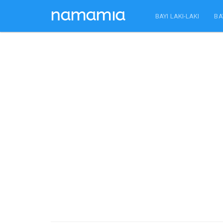
BAYI LAKI-LAKI
BA