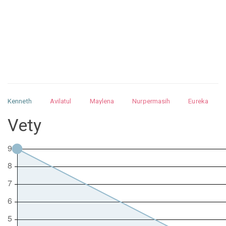
Kenneth
Avilatul
Maylena
Nurpermasih
Eureka
Julita
Matthew
Isabella
Arquelao
Kayla
Kayla
Vety
Nurhilman
Pathin
Muhalis
Abdullah