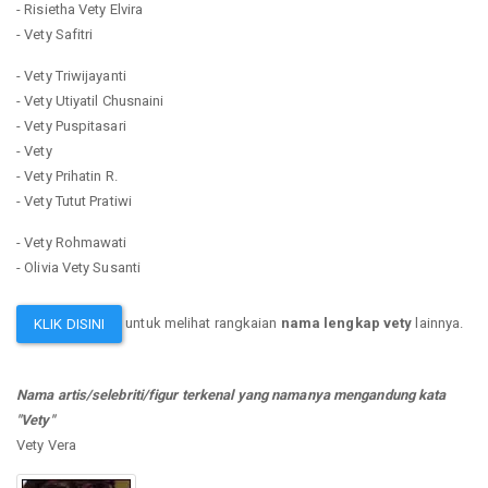
- Risietha Vety Elvira
- Vety Safitri
- Vety Triwijayanti
- Vety Utiyatil Chusnaini
- Vety Puspitasari
- Vety
- Vety Prihatin R.
- Vety Tutut Pratiwi
- Vety Rohmawati
- Olivia Vety Susanti
untuk melihat rangkaian
nama lengkap vety
lainnya.
KLIK DISINI
Nama artis/selebriti/figur terkenal yang namanya mengandung kata
"Vety"
Vety Vera