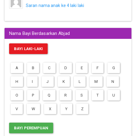
Saran nama anak ke 4 laki laki
Nama Bayi Berdasarkan Abjad
BAYI LAKI-LAKI
A
B
C
D
E
F
G
H
I
J
K
L
M
N
O
P
Q
R
S
T
U
V
W
X
Y
Z
BAYI PEREMPUAN