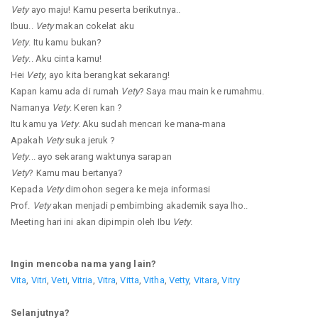
Vety
ayo maju! Kamu peserta berikutnya..
Ibuu..
Vety
makan cokelat aku
Vety
. Itu kamu bukan?
Vety
.. Aku cinta kamu!
Hei
Vety
, ayo kita berangkat sekarang!
Kapan kamu ada di rumah
Vety
? Saya mau main ke rumahmu.
Namanya
Vety
. Keren kan ?
Itu kamu ya
Vety
. Aku sudah mencari ke mana-mana
Apakah
Vety
suka jeruk ?
Vety
... ayo sekarang waktunya sarapan
Vety
? Kamu mau bertanya?
Kepada
Vety
dimohon segera ke meja informasi
Prof.
Vety
akan menjadi pembimbing akademik saya lho..
Meeting hari ini akan dipimpin oleh Ibu
Vety
.
Ingin mencoba nama yang lain?
Vita
,
Vitri
,
Veti
,
Vitria
,
Vitra
,
Vitta
,
Vitha
,
Vetty
,
Vitara
,
Vitry
Selanjutnya?