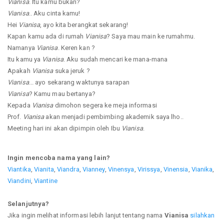
Vianisa
. Itu kamu bukan?
Vianisa
.. Aku cinta kamu!
Hei
Vianisa
, ayo kita berangkat sekarang!
Kapan kamu ada di rumah
Vianisa
? Saya mau main ke rumahmu.
Namanya
Vianisa
. Keren kan ?
Itu kamu ya
Vianisa
. Aku sudah mencari ke mana-mana
Apakah
Vianisa
suka jeruk ?
Vianisa
... ayo sekarang waktunya sarapan
Vianisa
? Kamu mau bertanya?
Kepada
Vianisa
dimohon segera ke meja informasi
Prof.
Vianisa
akan menjadi pembimbing akademik saya lho..
Meeting hari ini akan dipimpin oleh Ibu
Vianisa
.
Ingin mencoba nama yang lain?
Viantika
,
Vianita
,
Viandra
,
Vianney
,
Vinensya
,
Virissya
,
Vinensia
,
Vianika
,
Viandini
,
Viantine
Selanjutnya?
Jika ingin melihat informasi lebih lanjut tentang nama
Vianisa
silahkan