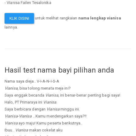
- Vianisa Failen Tesalonika
untuk melihat rangkaian
nama lengkap vianisa
KLIK DISINI
lainnya.
Hasil test nama bayi pilihan anda
Nama saya dieja.. V-I-A-N-I-S-A
Vianisa
, bisa tolong menata meja ini?
Saya enggak becanda
Vianisa
, ini benar-benar penting bagi saya!
Halo, PT Primaraya ini
Vianisa
.
Saya berbicara dengan
Vianisa
minggu ini.
Vianisa
-
Vianisa
.. Kamu mendengarkan saya?!!
Vianisa
ayo maju! Kamu peserta berikutnya..
Ibuu..
Vianisa
makan cokelat aku