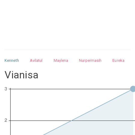
Kenneth
Avilatul
Maylena
Nurpermasih
Eureka
Julita
Matthew
Isabella
Arquelao
Kayla
Kayla
Vianisa
Nurhilman
Pathin
Muhalis
Abdullah