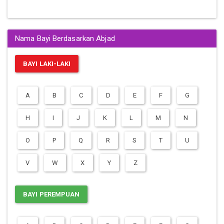
Nama Bayi Berdasarkan Abjad
BAYI LAKI-LAKI
A
B
C
D
E
F
G
H
I
J
K
L
M
N
O
P
Q
R
S
T
U
V
W
X
Y
Z
BAYI PEREMPUAN