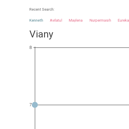
Recent Search:
Kenneth
Avilatul
Maylena
Nurpermasih
Eurek
Nurhilman
Pathin
Muhalis
Abdullah
Viany