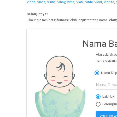
Viona
,
Viana
,
Vinna
,
Vinny
,
Virna
,
Viani
,
Vinni
,
Vioni
,
Vionita
,
Selanjutnya?
Jika ingin melihat informasi lebih lanjut tentang nama
Vian
Nama Ba
Aku adalah b
nama depan, 
Nama Dep
Laki-laki
Perempu
GENERA