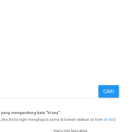
CARI
 yang mengandung kata "Viany":
. Jika Anda ingin menghapus nama di bawah silakan isi form
di sini
)
- Viany Dwi Nurcahya