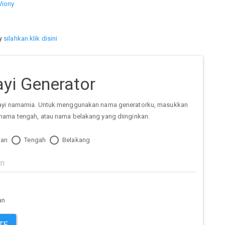
Viony
y
silahkan klik disini
yi Generator
ayi namamia. Untuk menggunakan nama generatorku, masukkan
nama tengah, atau nama belakang yang diinginkan.
an
Tengah
Belakang
an
TE