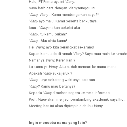
Halo, PT Primaraya ini
Viany
.
Saya berbicara dengan
Viany
minggu ini.
Viany
-
Viany
.. Kamu mendengarkan saya?!!
Viany
ayo maju! Kamu peserta berikutnya..
Ibuu..
Viany
makan cokelat aku
Viany
. Itu kamu bukan?
Viany
.. Aku cinta kamu!
Hei
Viany
, ayo kita berangkat sekarang!
Kapan kamu ada di rumah
Viany
? Saya mau main ke rumah
Namanya
Viany
. Keren kan ?
Itu kamu ya
Viany
. Aku sudah mencari ke mana-mana
Apakah
Viany
suka jeruk ?
Viany
... ayo sekarang waktunya sarapan
Viany
? Kamu mau bertanya?
Kepada
Viany
dimohon segera ke meja informasi
Prof.
Viany
akan menjadi pembimbing akademik saya lho..
Meeting hari ini akan dipimpin oleh Ibu
Viany
.
Ingin mencoba nama yang lain?