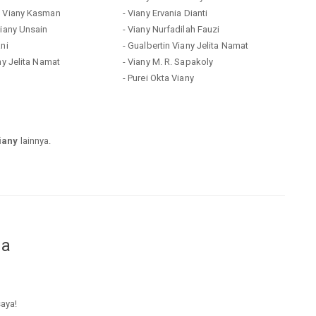
a Viany Kasman
- Viany Ervania Dianti
Viany Unsain
- Viany Nurfadilah Fauzi
ani
- Gualbertin Viany Jelita Namat
ny Jelita Namat
- Viany M. R. Sapakoly
- Purei Okta Viany
iany
lainnya.
da
saya!