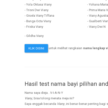
- Yola Oktasa Viany
- Yohana Mari
- Trisni Dwi Viany
- Prima Maria 
- Gisela Viany Tiffana
- Viany Agusti
- Bunga Octa Viany
- Gualberti Via
- Friska Viany
- Viany Dwi N
- Gildha Viany
untuk melihat rangkaian
nama lengkap v
KLIK DISINI
Hasil test nama bayi pilihan an
Nama saya dieja.. V-I-A-N-Y
Viany
, bisa tolong menata meja ini?
Saya enggak becanda
Viany
, ini benar-benar penting bagi 