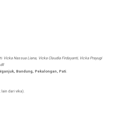
rti
Vicka Nassua Liana, Vicka Claudia Firdayanti, Vicka Prayugi
dll
Nganjuk, Bandung, Pekalongan, Pati
.
ain dari vika).