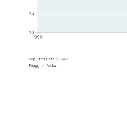
Popularitas: tahun 1998
Panggilan: Vicka