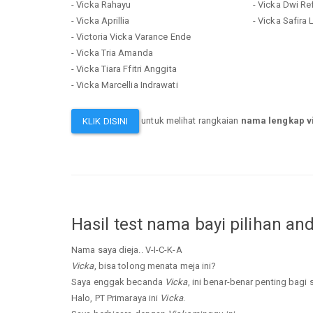
- Vicka Rahayu
- Vicka Dwi Re
- Vicka Aprillia
- Vicka Safira 
- Victoria Vicka Varance Ende
- Vicka Tria Amanda
- Vicka Tiara Ffitri Anggita
- Vicka Marcellia Indrawati
untuk melihat rangkaian
nama lengkap v
KLIK DISINI
Hasil test nama bayi pilihan an
Nama saya dieja.. V-I-C-K-A
Vicka
, bisa tolong menata meja ini?
Saya enggak becanda
Vicka
, ini benar-benar penting bagi 
Halo, PT Primaraya ini
Vicka
.