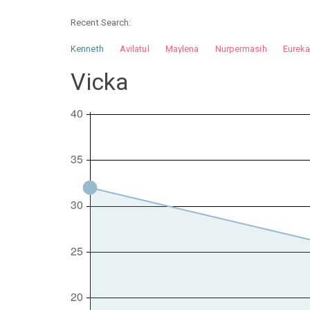
Recent Search:
Kenneth
Avilatul
Maylena
Nurpermasih
Eurek
Nurhilman
Pathin
Muhalis
Abdullah
Vicka