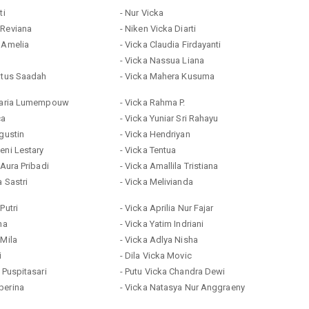
ti
- Nur Vicka
 Reviana
- Niken Vicka Diarti
 Amelia
- Vicka Claudia Firdayanti
- Vicka Nassua Liana
atus Saadah
- Vicka Mahera Kusuma
 Maria Lumempouw
- Vicka Rahma P.
ca
- Vicka Yuniar Sri Rahayu
Agustin
- Vicka Hendriyan
eni Lestary
- Vicka Tentua
 Aura Pribadi
- Vicka Amallila Tristiana
a Sastri
- Vicka Melivianda
Putri
- Vicka Aprilia Nur Fajar
ha
- Vicka Yatim Indriani
 Mila
- Vicka Adlya Nisha
i
- Dila Vicka Movic
 Puspitasari
- Putu Vicka Chandra Dewi
berina
- Vicka Natasya Nur Anggraeny