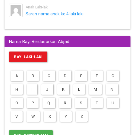
Anak Laki-laki
Saran nama anak ke 4 laki laki
Nama Bayi Berdasarkan Abjad
BAYI LAKI-LAKI
A
B
C
D
E
F
G
H
I
J
K
L
M
N
O
P
Q
R
S
T
U
V
W
X
Y
Z