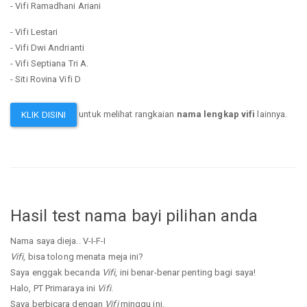
- Vifi Ramadhani Ariani
- Vifi Lestari
- Vifi Dwi Andrianti
- Vifi Septiana Tri A.
- Siti Rovina Vifi D
untuk melihat rangkaian
nama lengkap vifi
lainnya.
KLIK DISINI
Hasil test nama bayi pilihan anda
Nama saya dieja.. V-I-F-I
Vifi
, bisa tolong menata meja ini?
Saya enggak becanda
Vifi
, ini benar-benar penting bagi saya!
Halo, PT Primaraya ini
Vifi
.
Saya berbicara dengan
Vifi
minggu ini.