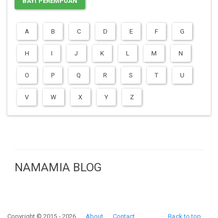
BAYI PEREMPUAN
A
B
C
D
E
F
G
H
I
J
K
L
M
N
O
P
Q
R
S
T
U
V
W
X
Y
Z
NAMAMIA BLOG
Copyright © 2015 - 2026
About
Contact
Back to top