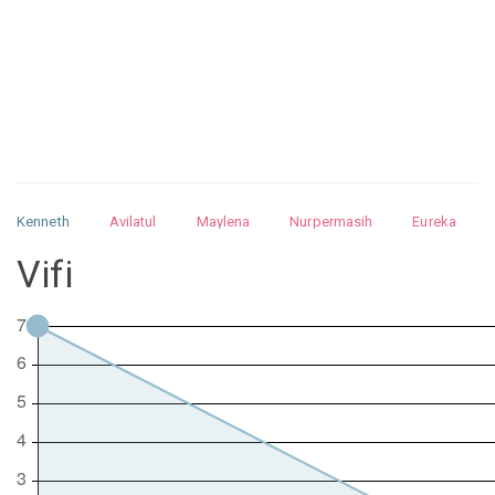
Kenneth
Avilatul
Maylena
Nurpermasih
Eureka
Julita
Matthew
Isabella
Arquelao
Kayla
Kayla
Vifi
Nurhilman
Pathin
Muhalis
Abdullah