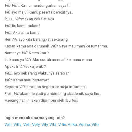
Vifi
-
Vifi
.. Kamu mendengarkan saya?!!
Vifi
ayo maju! Kamu peserta berikutnya..
Ibuu..
Vifi
makan cokelat aku
Vifi
. Itu kamu bukan?
Vifi
.. Aku cinta kamu!
Hei
Vifi
, ayo kita berangkat sekarang!
Kapan kamu ada di rumah
Vifi
? Saya mau main ke rumahmu.
Namanya
Vifi
. Keren kan ?
Itu kamu ya
Vifi
. Aku sudah mencari ke mana-mana
Apakah
Vifi
suka jeruk ?
Vifi
... ayo sekarang waktunya sarapan
Vifi
? Kamu mau bertanya?
Kepada
Vifi
dimohon segera ke meja informasi
Prof.
Vifi
akan menjadi pembimbing akademik saya lho..
Meeting hari ini akan dipimpin oleh Ibu
Vifi
.
Ingin mencoba nama yang lain?
Vofi
,
Vifta
,
Vefi
,
Vefy
,
Vify
,
Vifa
,
Vifie
,
Vifka
,
Vefina
,
Vifni