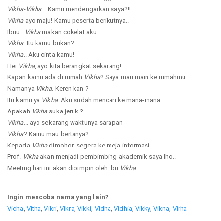
Vikha
-
Vikha
.. Kamu mendengarkan saya?!!
Vikha
ayo maju! Kamu peserta berikutnya..
Ibuu..
Vikha
makan cokelat aku
Vikha
. Itu kamu bukan?
Vikha
.. Aku cinta kamu!
Hei
Vikha
, ayo kita berangkat sekarang!
Kapan kamu ada di rumah
Vikha
? Saya mau main ke rumahmu.
Namanya
Vikha
. Keren kan ?
Itu kamu ya
Vikha
. Aku sudah mencari ke mana-mana
Apakah
Vikha
suka jeruk ?
Vikha
... ayo sekarang waktunya sarapan
Vikha
? Kamu mau bertanya?
Kepada
Vikha
dimohon segera ke meja informasi
Prof.
Vikha
akan menjadi pembimbing akademik saya lho..
Meeting hari ini akan dipimpin oleh Ibu
Vikha
.
Ingin mencoba nama yang lain?
Vicha
,
Vitha
,
Vikri
,
Vikra
,
Vikki
,
Vidha
,
Vidhia
,
Vikky
,
Vikna
,
Virha