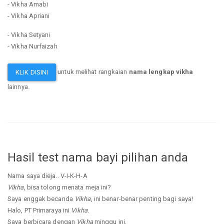
- Vikha Amabi
- Vikha Apriani
- Vikha Setyani
- Vikha Nurfaizah
untuk melihat rangkaian
nama lengkap vikha
KLIK DISINI
lainnya.
Hasil test nama bayi pilihan anda
Nama saya dieja.. V-I-K-H-A
Vikha
, bisa tolong menata meja ini?
Saya enggak becanda
Vikha
, ini benar-benar penting bagi saya!
Halo, PT Primaraya ini
Vikha
.
Saya berbicara dengan
Vikha
minggu ini.