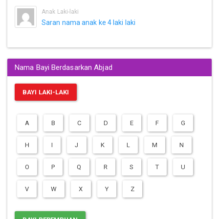
Anak Laki-laki
Saran nama anak ke 4 laki laki
Nama Bayi Berdasarkan Abjad
BAYI LAKI-LAKI
A
B
C
D
E
F
G
H
I
J
K
L
M
N
O
P
Q
R
S
T
U
V
W
X
Y
Z