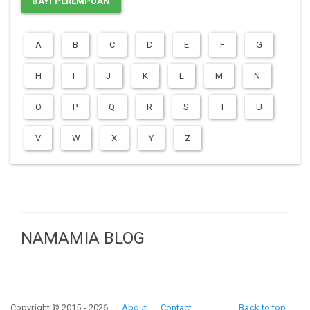
BAYI PEREMPUAN
A
B
C
D
E
F
G
H
I
J
K
L
M
N
O
P
Q
R
S
T
U
V
W
X
Y
Z
NAMAMIA BLOG
Copyright © 2015 - 2026
About
Contact
Back to top