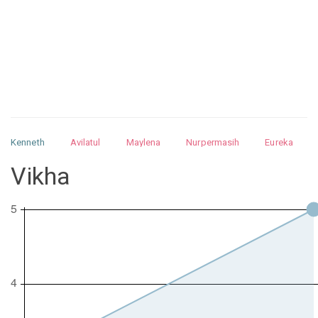
Kenneth
Avilatul
Maylena
Nurpermasih
Eureka
Julita
Matthew
Isabella
Arquelao
Kayla
Kayla
Vikha
Nurhilman
Pathin
Muhalis
Abdullah