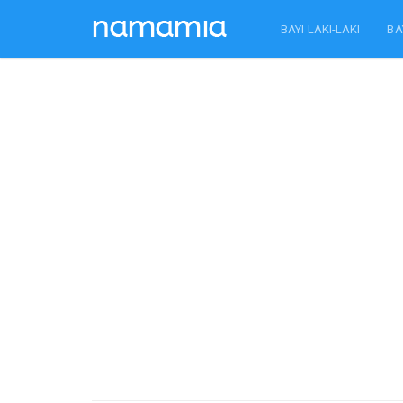
BAYI LAKI-LAKI
BA