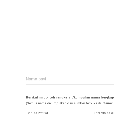
Berikut ini contoh rangkaian/kumpulan nama lengkap
(Semua nama dikumpulkan dari sumber terbuka di internet
- Violita Pratiwi
- Fani Violita