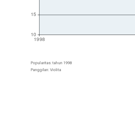
Popularitas: tahun 1998
Panggilan: Violita