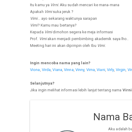
Itu kamu ya
Virni
. Aku sudah mencari ke mana-mana
Apakah
Virni
suka jeruk ?
Virni
... ayo sekarang waktunya sarapan
Virni
? Kamu mau bertanya?
Kepada
Virni
dimohon segera ke meja informasi
Prof.
Virni
akan menjadi pembimbing akademik saya lho..
Meeting hari ini akan dipimpin oleh Ibu
Virni
.
Ingin mencoba nama yang lain?
Viona
,
Virda
,
Viana
,
Vinna
,
Vinny
,
Virna
,
Viani
,
Virly
,
Virgin
,
Vi
Selanjutnya?
Jika ingin melihat informasi lebih lanjut tentang nama
Virni
Nama Ba
Aku adalah b