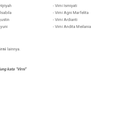
Hijriyah
- Virni Ismiyati
alsabila
- Virni Agni Marfelita
gustin
- Virni Ardianti
hyuni
- Virni Andita Meilania
rni
lainnya.
ng kata "Virni"