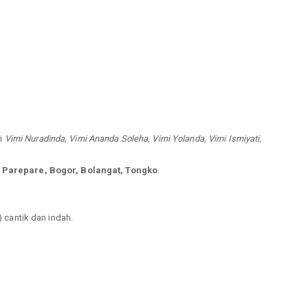
ti
Virni Nuradinda, Virni Ananda Soleha, Virni Yolanda, Virni Ismiyati,
 Parepare, Bogor, Bolangat, Tongko
.
) cantik dan indah.