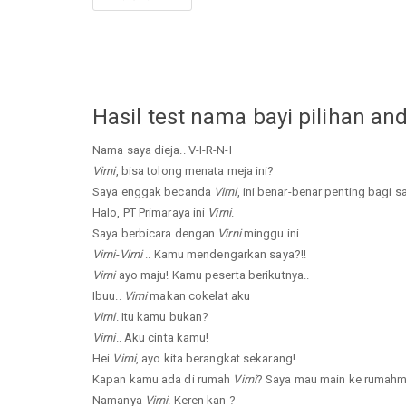
Hasil test nama bayi pilihan an
Nama saya dieja.. V-I-R-N-I
Virni
, bisa tolong menata meja ini?
Saya enggak becanda
Virni
, ini benar-benar penting bagi s
Halo, PT Primaraya ini
Virni
.
Saya berbicara dengan
Virni
minggu ini.
Virni
-
Virni
.. Kamu mendengarkan saya?!!
Virni
ayo maju! Kamu peserta berikutnya..
Ibuu..
Virni
makan cokelat aku
Virni
. Itu kamu bukan?
Virni
.. Aku cinta kamu!
Hei
Virni
, ayo kita berangkat sekarang!
Kapan kamu ada di rumah
Virni
? Saya mau main ke rumahm
Namanya
Virni
. Keren kan ?