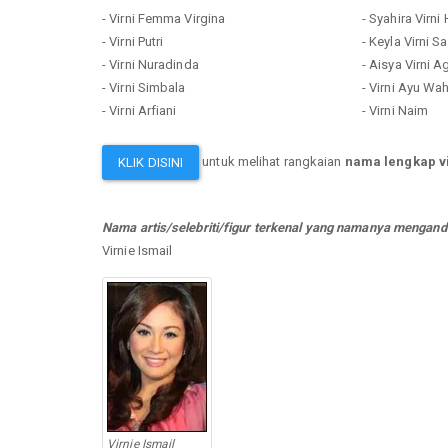
- Virni Femma Virgina
- Syahira Virni 
- Virni Putri
- Keyla Virni S
- Virni Nuradinda
- Aisya Virni A
- Virni Simbala
- Virni Ayu Wa
- Virni Arfiani
- Virni Naim
untuk melihat rangkaian
nama lengkap vi
KLIK DISINI
Nama artis/selebriti/figur terkenal yang namanya mengandu
Virnie Ismail
Virnie Ismail