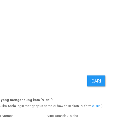
CARI
 yang mengandung kata "Virni":
. Jika Anda ingin menghapus nama di bawah silakan isi form
di sini
)
ni Nurman
- Virni Ananda Soleha