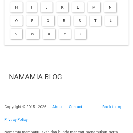
H
I
J
K
L
M
N
O
P
Q
R
S
T
U
V
W
X
Y
Z
NAMAMIA BLOG
Copyright © 2015 - 2026
About
Contact
Back to top
Privacy Policy
Namamia membantu ayah dan bunda mencari, menemukan, serta