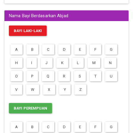
Nama Bayi Berdasarkan Abjad
BAYI LAKI-LAKI
A
B
C
D
E
F
G
H
I
J
K
L
M
N
O
P
Q
R
S
T
U
V
W
X
Y
Z
BAYI PEREMPUAN
A
B
C
D
E
F
G