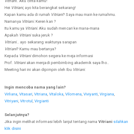
Vitriani
.. Aku cinta kamu!
Hei
Vitriani
, ayo kita berangkat sekarang!
Kapan kamu ada di rumah
Vitriani
? Saya mau main ke rumahmu.
Namanya
Vitriani
. Keren kan ?
Itu kamu ya
Vitriani
. Aku sudah mencari ke mana-mana
Apakah
Vitriani
suka jeruk ?
Vitriani
... ayo sekarang waktunya sarapan
Vitriani
? Kamu mau bertanya?
Kepada
Vitriani
dimohon segera ke meja informasi
Prof.
Vitriani
akan menjadi pembimbing akademik saya lho..
Meeting hari ini akan dipimpin oleh Ibu
Vitriani
.
Ingin mencoba nama yang lain?
Virliana
,
Vitasari
,
Vitriana
,
Vitaloka
,
Vilomena
,
Viviyanti
,
Virgiana
,
Vitriyani
,
Vitrotul
,
Virgianti
Selanjutnya?
Jika ingin melihat informasi lebih lanjut tentang nama
Vitriani
silahkan
klik disini