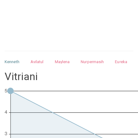
Kenneth
Avilatul
Maylena
Nurpermasih
Eureka
Julita
Matthew
Isabella
Arquelao
Kayla
Kayla
Vitriani
Nurhilman
Pathin
Muhalis
Abdullah