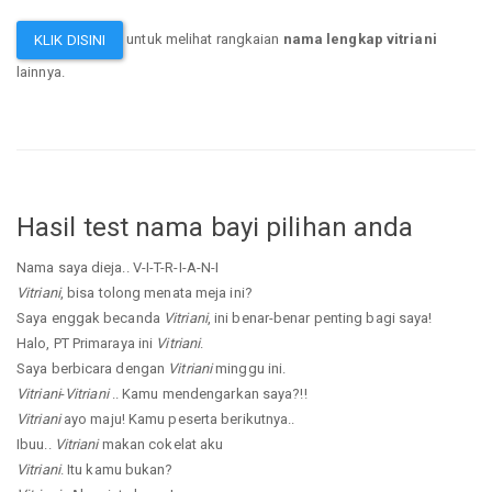
untuk melihat rangkaian
nama lengkap vitriani
KLIK DISINI
lainnya.
Hasil test nama bayi pilihan anda
Nama saya dieja.. V-I-T-R-I-A-N-I
Vitriani
, bisa tolong menata meja ini?
Saya enggak becanda
Vitriani
, ini benar-benar penting bagi saya!
Halo, PT Primaraya ini
Vitriani
.
Saya berbicara dengan
Vitriani
minggu ini.
Vitriani
-
Vitriani
.. Kamu mendengarkan saya?!!
Vitriani
ayo maju! Kamu peserta berikutnya..
Ibuu..
Vitriani
makan cokelat aku
Vitriani
. Itu kamu bukan?