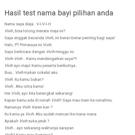
Hasil test nama bayi pilihan anda
Nama saya dieja.. V-I-V-I-H
Vivih
, bisa tolong menata meja ini?
Saya enggak becanda
Vivih
, ini benar-benar penting bagi saya!
Halo, PT Primaraya ini
Vivih
.
Saya berbicara dengan
Vivih
minggu ini.
Vivih
-
Vivih
.. Kamu mendengarkan saya?!!
Vivih
ayo maju! Kamu peserta berikutnya..
Ibuu..
Vivih
makan cokelat aku
Vivih
. Itu kamu bukan?
Vivih
.. Aku cinta kamu!
Hei
Vivih
, ayo kita berangkat sekarang!
Kapan kamu ada di rumah
Vivih
? Saya mau main ke rumahmu.
Namanya
Vivih
. Keren kan ?
Itu kamu ya
Vivih
. Aku sudah mencari ke mana-mana
Apakah
Vivih
suka jeruk ?
Vivih
... ayo sekarang waktunya sarapan
Vivih
? Kamu mau bertanya?