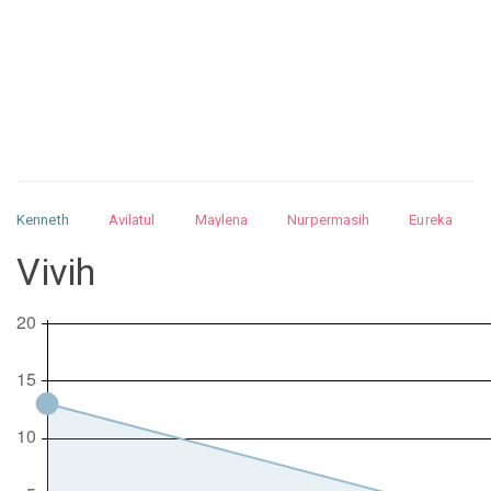
Kenneth
Avilatul
Maylena
Nurpermasih
Eureka
Julita
Matthew
Isabella
Arquelao
Kayla
Kayla
Vivih
Nurhilman
Pathin
Muhalis
Abdullah