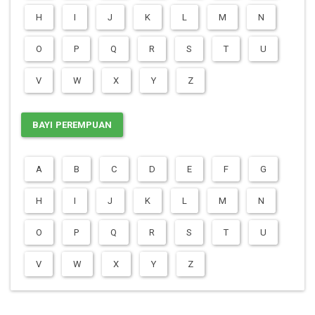
H
I
J
K
L
M
N
O
P
Q
R
S
T
U
V
W
X
Y
Z
BAYI PEREMPUAN
A
B
C
D
E
F
G
H
I
J
K
L
M
N
O
P
Q
R
S
T
U
V
W
X
Y
Z